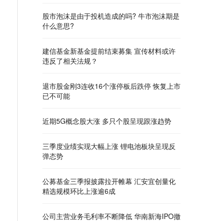
股市泡沫是由于投机造成的吗? 牛市泡沫期是
什么意思?
建信基金新基金提前结束募集 宣传材料或许
违反了相关法规？
退市股金刚3连收16个涨停板后跌停 恢复上市
已不可能
近期5G概念股大涨 多只个股呈现跟涨趋势
三季度业绩实现大幅上涨 锂电池板块呈现反
弹态势
公募基金三季报披露拉开帷幕 汇安宜创量化
精选规模环比上涨逾6成
公司主营业务毛利率不断降低 华南新海IPO撤