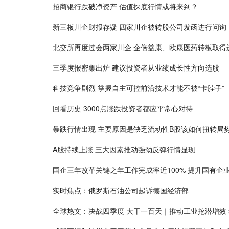
招商银行跌破净资产 估值探底行情或将来到？
新三板川企财报存疑 四家川企被转股公司发函进行问询
北交所再度过会两家川企 企倍益康、欧康医药转板取得
三季度报密集出炉 建议投资者从业绩成长性方向选股
科技竞争剧烈 掌握自主可控前沿技术才能不被“卡脖子”
回看历史 3000点涨跌投资者都应平常心对待
暴跌行情出现 主要原因是缺乏流动性B股该如何扭转局
A股持续上涨 三大因素推动强劲反弹行情显现
国企三年改革关键之年工作完成率近100% 提升国有企
实时焦点：俄罗斯石油公司起诉德国经济部
全球热文：决战四季度 大干一百天｜推动工业挖潜增效 