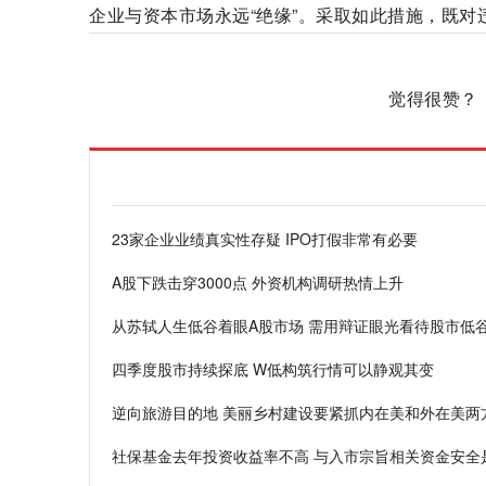
企业与资本市场永远“绝缘”。采取如此措施，既
标签：
业绩真实性
资本市场
觉得很赞？
23家企业业绩真实性存疑 IPO打假非常有必要
A股下跌击穿3000点 外资机构调研热情上升
从苏轼人生低谷着眼A股市场 需用辩证眼光看待股市低
四季度股市持续探底 W低构筑行情可以静观其变
逆向旅游目的地 美丽乡村建设要紧抓内在美和外在美两
社保基金去年投资收益率不高 与入市宗旨相关资金安全