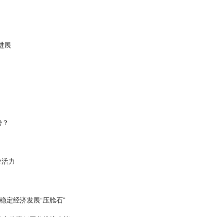
进展
势？
业活力
稳定经济发展“压舱石”