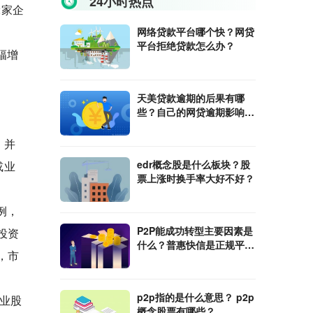
24小时热点
2家企
网络贷款平台哪个快？网贷
平台拒绝贷款怎么办？
幅增
天美贷款逾期的后果有哪
些？自己的网贷逾期影响父
。
母买房吗？
，并
edr概念股是什么板块？股
或业
票上涨时换手率大好不好？
例，
P2P能成功转型主要因素是
投资
什么？普惠快信是正规平台
，市
吗？
p2p指的是什么意思？ p2p
业股
概念股票有哪些？