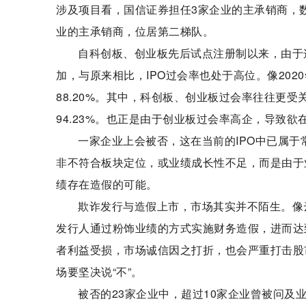
涉及项目看，国信证券担任3家企业的主承销商，
业的主承销商，位居第二梯队。
自科创板、创业板先后试点注册制以来，由于
加，与原来相比，IPO过会率也处于高位。像2020年
88.20%。其中，科创板、创业板过会率往往更受关
94.23%。也正是由于创业板过会率高企，导致
一家企业上会被否，这在当前的IPO中已属
非不符合板块定位，或业绩成长性不足，而是由于
绩存在造假的可能。
欺诈发行与造假上市，市场其实并不陌生。像
发行人通过粉饰业绩的方式实施财务造假，进而达
者利益受损，市场诚信因之打折，也会严重打击股
场要坚决说“不”。
被否的23家企业中，超过10家企业曾被问