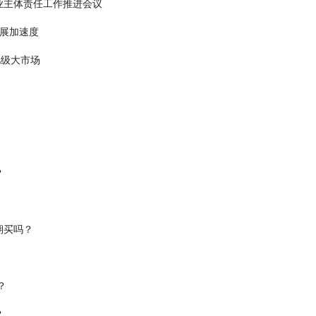
业主体责任工作推进会议
发展加速度
亿级大市场
？
期买吗？
？
？