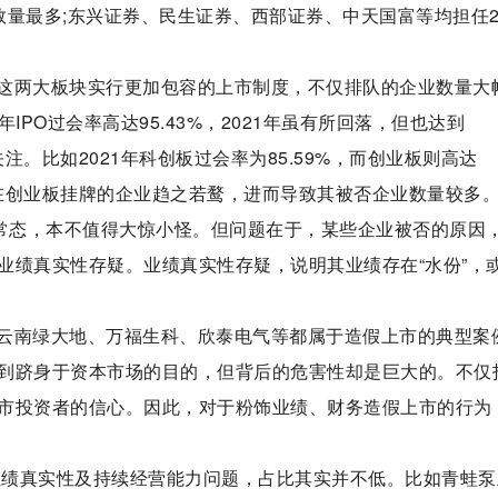
数量最多;东兴证券、民生证券、西部证券、中天国富等均担任
这两大板块实行更加包容的上市制度，不仅排队的企业数量大
IPO过会率高达95.43%，2021年虽有所回落，但也达到
注。比如2021年科创板过会率为85.59%，而创业板则高达
欲在创业板挂牌的企业趋之若鹜，进而导致其被否企业数量较多
于常态，本不值得大惊小怪。但问题在于，某些企业被否的原因
业绩真实性存疑。业绩真实性存疑，说明其业绩存在“水份”，
云南绿大地、万福生科、欣泰电气等都属于造假上市的典型案
到跻身于资本市场的目的，但背后的危害性却是巨大的。不仅
市投资者的信心。因此，对于粉饰业绩、财务造假上市的行为
及业绩真实性及持续经营能力问题，占比其实并不低。比如青蛙泵