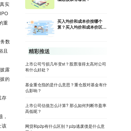
真实
PO
买入均价和成本价按哪个
的重
算？买入均价和成本价区
别？
财务数
俗且
精彩推送
上市公司亏损几年变st？股票涨得太高对公司
不披露
有什么好处？
信披的
基金重仓指的是什么意思？重仓股对基金有什
么影响？
或存
上市公司估值怎么计算? 那么如何判断市盈率
高低呢？
题，
让该
网贷和p2p有什么区别？p2p逃废债是什么意