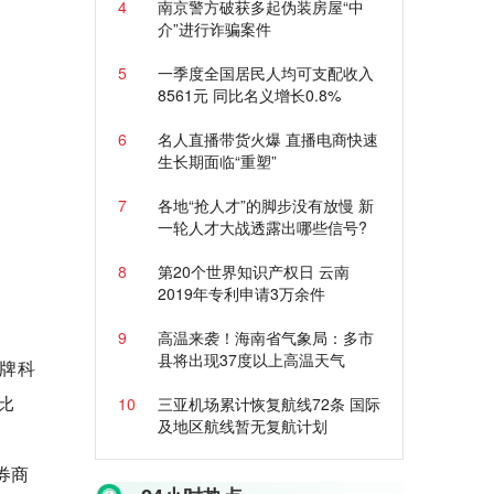
4
南京警方破获多起伪装房屋“中
介”进行诈骗案件
5
一季度全国居民人均可支配收入
8561元 同比名义增长0.8%
6
名人直播带货火爆 直播电商快速
生长期面临“重塑”
7
各地“抢人才”的脚步没有放慢 新
一轮人才大战透露出哪些信号?
8
第20个世界知识产权日 云南
2019年专利申请3万余件
9
高温来袭！海南省气象局：多市
县将出现37度以上高温天气
挂牌科
比
10
三亚机场累计恢复航线72条 国际
及地区航线暂无复航计划
券商