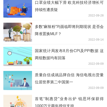
口罩业绩大幅下滑 欧克科技经济增长可
持续性遭质疑
2022-09-28
多数“麻辣粉”均面临即将到期现状 是否会
降准置换MLF？
2022-09-14
国家统计局发布8月份CPI及PPI数据 这
两组数据均有回落
2022-09-09
质量自信成就品牌自信 海信电视出货量
位居世界第二中国第一
2022-09-09
首笔“制惠贷”业务出炉 锐思环保获得
1000万元两年授信支持