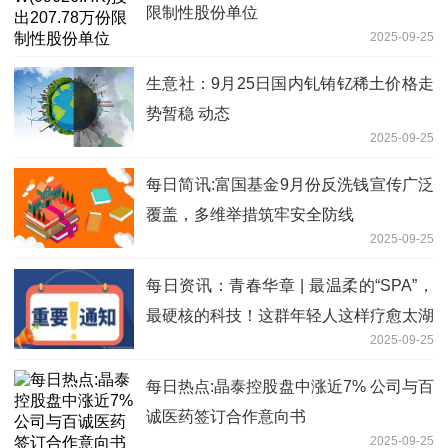
限制性股份单位
2025-09-25
生意社：9月25日国内钆铕钇稀土价格走
势暂稳 动态
2025-09-25
每日简讯:富国基金9月份反洗钱宣传广泛
覆盖，多维举措筑牢安全防线
2025-09-25
每日资讯：青春华章 | 最温柔的“SPA”，
最硬核的科技！这群年轻人这样疗愈太湖
2025-09-25
每日热点:晶泰控股盘中涨近7% 公司与百
诚医药签订合作意向书
2025-09-25