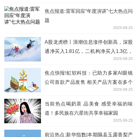
焦点报道:雷军回应“年度演讲”七大热点问
题
2025-09-25
A股龙虎榜丨浪潮信息涨停创新高，深股
通净买入1.81亿，二机构净买入1.3亿，
2025-09-25
游资曲江池净买入1.52亿，上榜席位净买
6.86亿
焦点快报!虹软科技：已助力多家AI眼镜
公司首款产品发售 相关产品方案在多个
2025-09-25
标杆项目中完成量产落地
当前热点喝奶茶 品美食 感受幸福的味
道！多民族在六星街共享幸福家园
2025-09-25
前沿热点:新华指数|本期隰县玉露香梨产