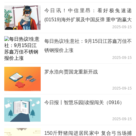
今日讯！中信里昂：看好极兔速递
(01519)海外扩展及中国反弹 重申“跑赢大
2025-09-15
市”评级
每日热议!生意社：9月15日江苏鑫万佳不
锈钢报价上涨
2025-09-15
罗永浩向贾国龙重新开战
2025-09-15
今日报丨智慧乐园|读报闯关（0916）
2025-09-15
150斤野猪闯进居民家中 复合弓当场捕