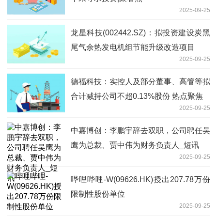
2025-09-25
龙星科技(002442.SZ)：拟投资建设炭黑
尾气余热发电机组节能升级改造项目
2025-09-25
德福科技：实控人及部分董事、高管等拟
合计减持公司不超0.13%股份 热点聚焦
2025-09-25
中嘉博创：李鹏宇辞去双职，公司聘任吴
鹰为总裁、贾中伟为财务负责人_短讯
2025-09-25
哔哩哔哩-W(09626.HK)授出207.78万份
限制性股份单位
2025-09-25