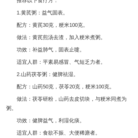
推荐以下食疗方：
1.黄芪粥：益气固表。
配方：黄芪30克，粳米100克。
做法：黄芪煎汤去渣，加入粳米煮粥。
功效：补益肺气，固表止嚏。
适宜人群：平素易感冒、气短乏力者。
2.山药茯苓粥：健脾祛湿。
配方：山药50克，茯苓20克，粳米100克。
做法：茯苓研粉，山药去皮切块，与粳米同煮为
粥。
功效：健脾益气，利湿化痰。
适宜人群：食欲不振、大便稀溏者。