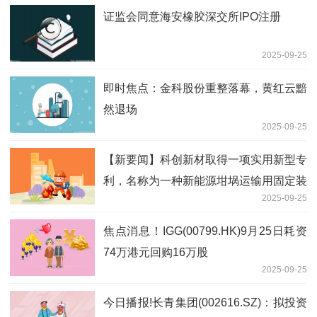
证监会同意海安橡胶深交所IPO注册
2025-09-25
即时焦点：金科股份重整落幕，黄红云黯
然退场
2025-09-25
【新要闻】科创新材取得一项实用新型专
利，名称为一种新能源坩埚运输用固定装
2025-09-25
置
焦点消息！IGG(00799.HK)9月25日耗资
74万港元回购16万股
2025-09-25
今日播报!长青集团(002616.SZ)：拟投资