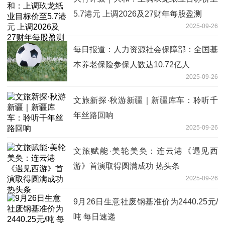
5.7港元 上调2026及27财年每股盈测
2025-09-26
每日报道：人力资源社会保障部：全国基
本养老保险参保人数达10.72亿人
2025-09-26
文旅新探·秋游新疆｜新疆库车：聆听千
年丝路回响
2025-09-26
文旅赋能·美轮美奂：连云港《遇见西
游》首演取得圆满成功 热头条
2025-09-26
9月26日生意社废钢基准价为2440.25元/
吨 每日速递