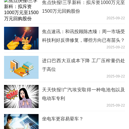
焦点快报!三孚新科：拟斥资1000万元至
1500万元回购股份
2025-09-22
焦点速讯：和讯投顾陈杰臻：周一市场受
科技利好反弹修复，哪些方向已有苗头？
2025-09-22
进口巴西大豆成本下降 工厂压榨量仍处
于高位
2025-09-22
天天快报!广汽埃安取得一种电池包以及
电动车专利
2025-09-22
坐电车更容易晕车？