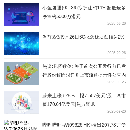
小鱼盈通(00139)拟折让约11%配股最多
净筹约5000万港元
2025-09-26
当前热议!9月26日6G概念板块跌幅达2%
2025-09-26
热议:凡拓数创: 关于首次公开发行前已发
行股份解除限售并上市流通提示性公告内
2025-09-26
容摘要
蔚来上涨6.28%，报7.567美元/股，总市
值170.64亿美元|焦点资讯
2025-09-26
哔哩哔哩-W(09626.HK)授出207.78万份