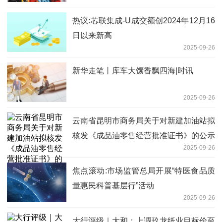
热议:芯联集成-U成交额创2024年12月16
日以来新高
2025-09-26
新华走笔丨库车大馕香飘四海|时讯
2025-09-26
云南省昆明市商务局关于对新建加油站拟
核发《成品油零售经营批准证书》的公示
2025-09-26
（2025年第3批）
焦点滚动:市场监管总局开展“特医食品质
量惠民科普基层行”活动
2025-09-26
大行评级｜大和：上调玖龙纸业目标价至