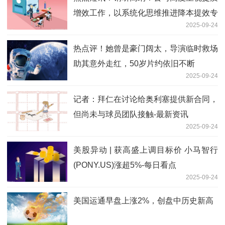
增效工作，以系统化思维推进降本提效专
2025-09-24
项行动
热点评！她曾是豪门阔太，导演临时救场
助其意外走红，50岁片约依旧不断
2025-09-24
记者：拜仁在讨论给奥利塞提供新合同，
但尚未与球员团队接触-最新资讯
2025-09-24
美股异动 | 获高盛上调目标价 小马智行
(PONY.US)涨超5%-每日看点
2025-09-24
美国运通早盘上涨2%，创盘中历史新高