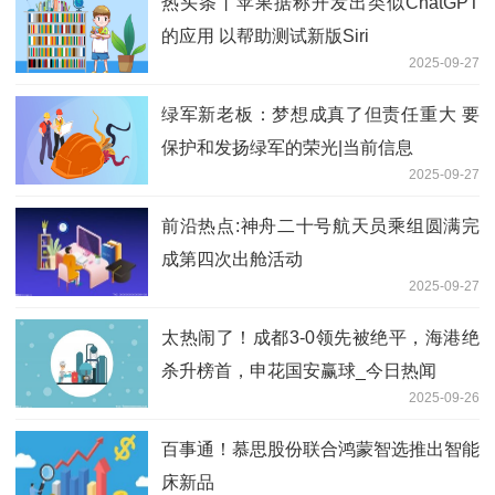
热头条丨苹果据称开发出类似ChatGPT
的应用 以帮助测试新版Siri
2025-09-27
绿军新老板：梦想成真了但责任重大 要
保护和发扬绿军的荣光|当前信息
2025-09-27
前沿热点:神舟二十号航天员乘组圆满完
成第四次出舱活动
2025-09-27
太热闹了！成都3-0领先被绝平，海港绝
杀升榜首，申花国安赢球_今日热闻
2025-09-26
百事通！慕思股份联合鸿蒙智选推出智能
床新品