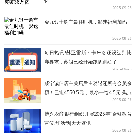
亿
2025-09-26
金九银十购车最佳时机，影速福利加码
2025-09-26
每日热讯!苏亚雷斯：卡米洛还没达到比
赛要求，苏祖已经开始跟队训练了
2025-09-26
咸宁诚信店主关店后主动退还所有会员余
额！已退4550.5元，最小一笔4.5元|焦点
2025-09-26
滚动
博兴农商银行组织开展2025年“金融教育
宣传周”活动|天天资讯
2025-09-26