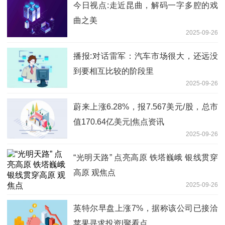
今日视点:走近昆曲，解码一字多腔的戏
曲之美
2025-09-26
播报:对话雷军：汽车市场很大，还远没
到要相互比较的阶段里
2025-09-26
蔚来上涨6.28%，报7.567美元/股，总市
值170.64亿美元|焦点资讯
2025-09-26
“光明天路” 点亮高原 铁塔巍峨 银线贯穿
高原 观焦点
2025-09-26
英特尔早盘上涨7%，据称该公司已接洽
苹果寻求投资|聚看点