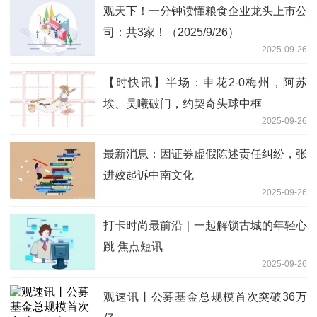
观天下！一分钟读懂粮食企业龙头上市公
司：共3家！（2025/9/26）
2025-09-26
【时快讯】半场：申花2-0梅州，阿苏
埃、吴曦破门，约契奇头球中框
2025-09-26
最新消息：因证券虚假陈述责任纠纷，张
进姣起诉中南文化
2025-09-26
打卡时尚最前沿｜一起解锁古城的年轻心
跳 焦点短讯
2025-09-26
观速讯丨公募基金总规模首次突破36万