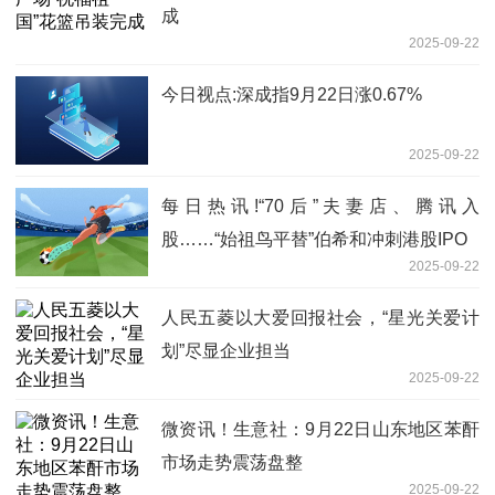
成
2025-09-22
今日视点:深成指9月22日涨0.67%
2025-09-22
每日热讯!“70后”夫妻店、腾讯入
股……“始祖鸟平替”伯希和冲刺港股IPO
2025-09-22
人民五菱以大爱回报社会，“星光关爱计
划”尽显企业担当
2025-09-22
微资讯！生意社：9月22日山东地区苯酐
市场走势震荡盘整
2025-09-22