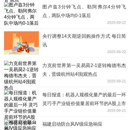
图卢兹3分钟飞点、勒阿弗尔4分钟飞
点，两队中场均0-1落后
2025-09-22
央行调整14天期逆回购操作方式 每日简
讯
2025-09-22
力克前世界第一吴易昺2-1逆转梅德韦杰
夫，晋级杭州站4强|观热点
2025-09-21
每日报道：机器人规模化量产的最后一环
灵巧手产业链价值量居前环节的A股上市
2025-09-21
公司名单一览
福建启动防台风Ⅳ级应急响应