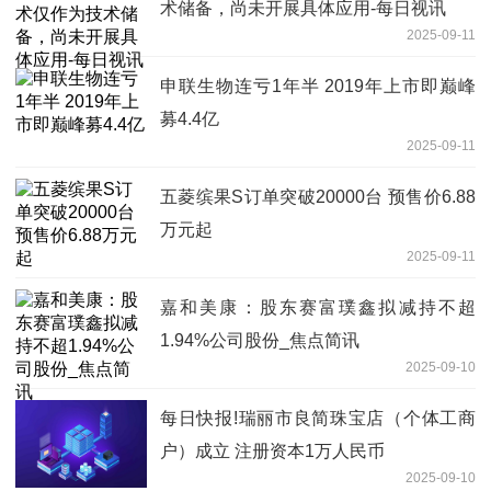
术储备，尚未开展具体应用-每日视讯
2025-09-11
申联生物连亏1年半 2019年上市即巅峰
募4.4亿
2025-09-11
五菱缤果S订单突破20000台 预售价6.88
万元起
2025-09-11
嘉和美康：股东赛富璞鑫拟减持不超
1.94%公司股份_焦点简讯
2025-09-10
每日快报!瑞丽市良简珠宝店（个体工商
户）成立 注册资本1万人民币
2025-09-10