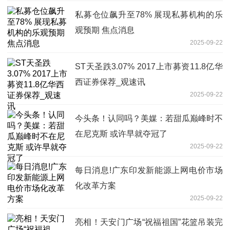
私募仓位飙升至78% 展现私募机构的乐
观预期 焦点消息
2025-09-22
ST天圣跌3.07% 2017上市募资11.8亿华
西证券保荐_观速讯
2025-09-22
今头条！认同吗？美媒：若甜瓜巅峰时不
在尼克斯 或许早就夺冠了
2025-09-22
每日消息!广东印发新能源上网电价市场
化改革方案
2025-09-22
亮相！天安门广场“祝福祖国”花篮吊装完