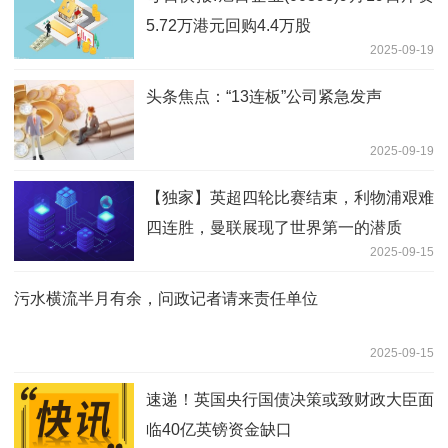
5.72万港元回购4.4万股
2025-09-19
头条焦点：“13连板”公司紧急发声
2025-09-19
【独家】英超四轮比赛结束，利物浦艰难
四连胜，曼联展现了世界第一的潜质
2025-09-15
污水横流半月有余，问政记者请来责任单位
2025-09-15
速递！英国央行国债决策或致财政大臣面
临40亿英镑资金缺口