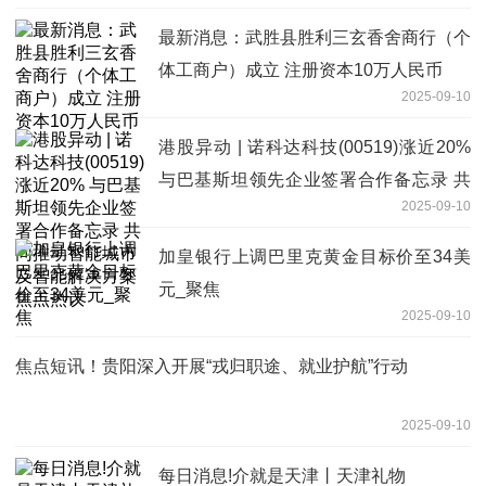
最新消息：武胜县胜利三玄香舍商行（个
体工商户）成立 注册资本10万人民币
2025-09-10
港股异动 | 诺科达科技(00519)涨近20%
与巴基斯坦领先企业签署合作备忘录 共
2025-09-10
同推动智能城市及智能解决方案 焦点热
议
加皇银行上调巴里克黄金目标价至34美
元_聚焦
2025-09-10
焦点短讯！贵阳深入开展“戎归职途、就业护航”行动
2025-09-10
每日消息!介就是天津丨天津礼物