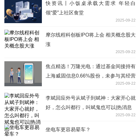
快资讯丨小饭桌承载大需求 年轻白
领“爱”上社区食堂
2025-09-22
摩尔线程科创板IPO将上会 相关概念股大
涨
2025-09-22
焦点精选！万隆光电：通过基金间接持有
上海威固信息0.66%股份，未参与其经营
2025-09-22
管理
李斌回应外号从斌子到斌神：大家开心就
好，怎么叫都行，叫斌鬼也可以|热消息
2025-09-22
坐电车更容易晕车？