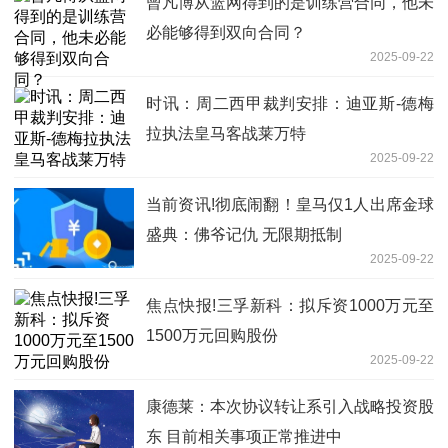
曾凡博从篮网得到的是训练营合同，他未
必能够得到双向合同？
2025-09-22
时讯：周二西甲裁判安排：迪亚斯-德梅
拉执法皇马客战莱万特
2025-09-22
当前资讯!彻底闹翻！皇马仅1人出席金球
盛典：佛爷记仇 无限期抵制
2025-09-22
焦点快报!三孚新科：拟斥资1000万元至
1500万元回购股份
2025-09-22
康德莱：本次协议转让系引入战略投资股
东 目前相关事项正常推进中