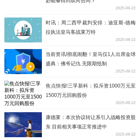
必能够得到双向合同？
2025-09-22
时讯：周二西甲裁判安排：迪亚斯-德梅
拉执法皇马客战莱万特
2025-09-22
当前资讯!彻底闹翻！皇马仅1人出席金球
盛典：佛爷记仇 无限期抵制
2025-09-22
焦点快报!三孚新科：拟斥资1000万元至
1500万元回购股份
2025-09-22
康德莱：本次协议转让系引入战略投资股
东 目前相关事项正常推进中
2025-09-22