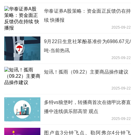
华泰证券A股策略：资金面正反馈仍在持
续 快播报
2025-09-22
9月22日生意社苯酚基准价为6986.67元/
吨-当前热讯
2025-09-22
短讯！孤雨（09.22）主要商品操作建议
2025-09-22
多特vs狼堡时，转播商首次在德甲比赛直
播中连线俱乐部高管 观点
2025-09-22
图卢兹3分钟飞点、勒阿弗尔4分钟飞