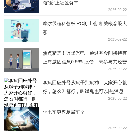
领“爱”上社区食堂
2025-09-22
摩尔线程科创板IPO将上会 相关概念股大
涨
2025-09-22
焦点精选！万隆光电：通过基金间接持有
上海威固信息0.66%股份，未参与其经营
2025-09-22
管理
李斌回应外号从斌子到斌神：大家开心就
好，怎么叫都行，叫斌鬼也可以|热消息
2025-09-22
坐电车更容易晕车？
2025-09-22