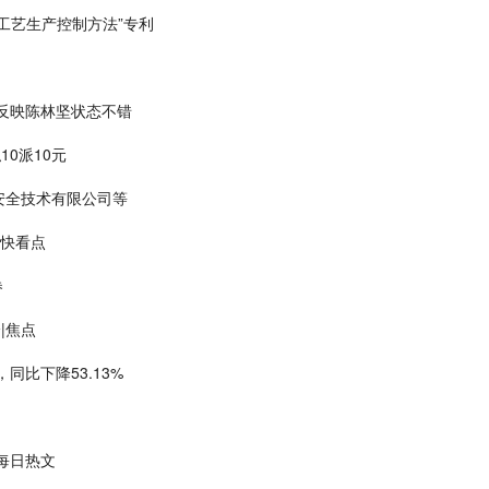
炼工艺生产控制方法”专利
反映陈林坚状态不错
10派10元
安全技术有限公司等
-快看点
券
|焦点
，同比下降53.13%
|每日热文