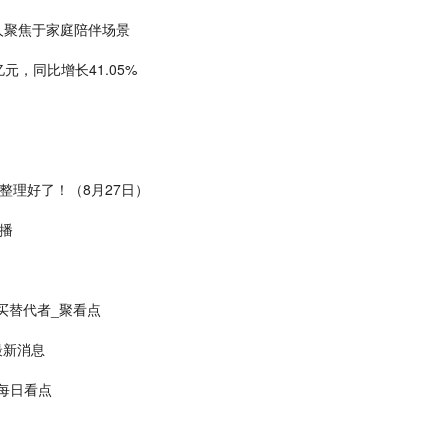
人聚焦于家庭陪伴场景
元，同比增长41.05%
整理好了！（8月27日）
快播
买替代者_聚看点
最新消息
-每日看点