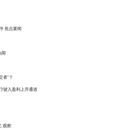
停 焦点要闻
热闻
定者”？
医疗驶入盈利上升通道
亿 观察