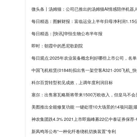
微头条丨汤姆猫：公司已推出的汤姆猫AI情感陪伴机器
每日精选：图解财报：富临运业上半年归母净利润1.15亿
每日精选：[快讯]华恒生物公布半年报
即时：朝霞中的悉尼歌剧院
每日观点:2025年农业装备概念利好哪些上市公司，名单
中国飞机租赁(01848)拟出售一架空客A321-200飞机_
科尔百货转型初见成效，上调年度利润目标
塞尔：出售塞瓦略斯将带来1500万欧收入，但皇马不会
美图推出全能修复功能 一键处理10大场景的14项问题|
神农集团跌4.3% 2021上市即巅峰募22亿中泰证券保荐
新凤鸣等公布“一种化纤卷绕机切换装置”专利