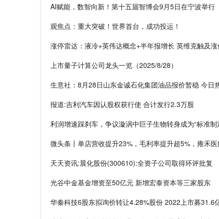
AI赋能，数智向新！第十五届智博会9月5日在宁波举行
观焦点：重大突破！世界首台，成功投运！
涨停雷达：液冷+英伟达概念+半年报增长 英维克触及涨
上市量子计算公司龙头一览（2025/8/28）
生意社：8月28日山东金诚石化集团油品报价暂稳 今日
报道:吉利汽车因认股权获行使 合计发行2.3万股
利润增速踩刹车，争议漩涡中巨子生物转身成为“标准制
微头条丨单店营收提升23%，毛利率提升超5%，雍禾
天天资讯:晨化股份(300610):全资子公司取得环评批复
光谷中金基金增资至50亿元 新增宏泰资本等三家股东
华秦科技6股东拟询价转让4.28%股份 2022上市募31.6