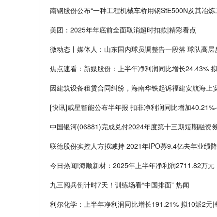
南钢股份公布“一种工程机械车桥用钢StE500N及其冶
美团：2025年年底前全面取消超时扣款|精彩看点
微动态丨媒体人：山东国内球员调整告一段落 球队高层
焦点速看：新媒股份：上半年净利润同比增长24.43% 拟
因建筑设备租赁合同纠纷，海南华铁起诉福建安航海上
[快讯]威星智能公布半年报 扣非净利润同比增加40.21%
中国银河(06881)完成兑付2024年度第十三期短期融资
联德股份实控人方拟减持 2021年IPO募9.4亿去年业绩降
今日热闻!海顺新材：2025年上半年净利润2711.82万元
九三阅兵倒计时7天！训练场看“中国排面” 热闻
利尔化学：上半年净利润同比增长191.21% 拟10派2元