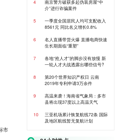
4
南京警方破获多起伪装房屋“中
介”进行诈骗案件
5
一季度全国居民人均可支配收入
8561元 同比名义增长0.8%
6
名人直播带货火爆 直播电商快速
生长期面临“重塑”
7
各地“抢人才”的脚步没有放慢 新
一轮人才大战透露出哪些信号?
8
第20个世界知识产权日 云南
2019年专利申请3万余件
9
高温来袭！海南省气象局：多市
县将出现37度以上高温天气
10
三亚机场累计恢复航线72条 国际
及地区航线暂无复航计划
标市