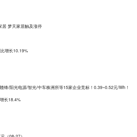
家居 梦天家居触及涨停
比增长10.19%
锋/阳光电源/智光/中车株洲所等15家企业竞标！0.39~0.52元/Wh！
长18.4%
元（08-27）