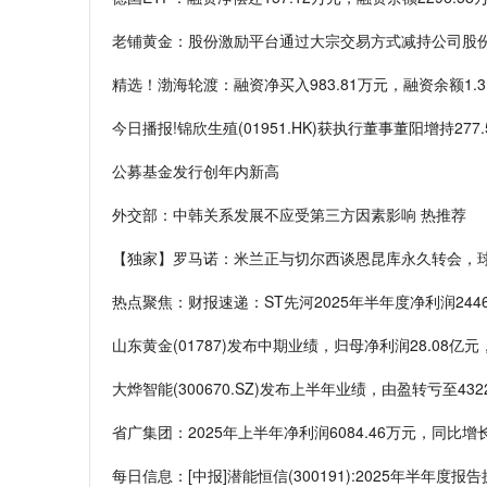
老铺黄金：股份激励平台通过大宗交易方式减持公司股份
精选！渤海轮渡：融资净买入983.81万元，融资余额1.31
今日播报!锦欣生殖(01951.HK)获执行董事董阳增持277.
公募基金发行创年内新高
外交部：中韩关系发展不应受第三方因素影响 热推荐
【独家】罗马诺：米兰正与切尔西谈恩昆库永久转会，
热点聚焦：财报速递：ST先河2025年半年度净利润2446
山东黄金(01787)发布中期业绩，归母净利润28.08亿元，
大烨智能(300670.SZ)发布上半年业绩，由盈转亏至4322
省广集团：2025年上半年净利润6084.46万元，同比增长
每日信息：[中报]潜能恒信(300191):2025年半年度