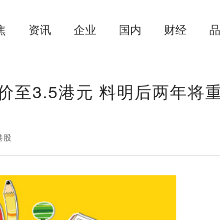
焦
资讯
企业
国内
财经
至3.5港元 料明后两年将
港股