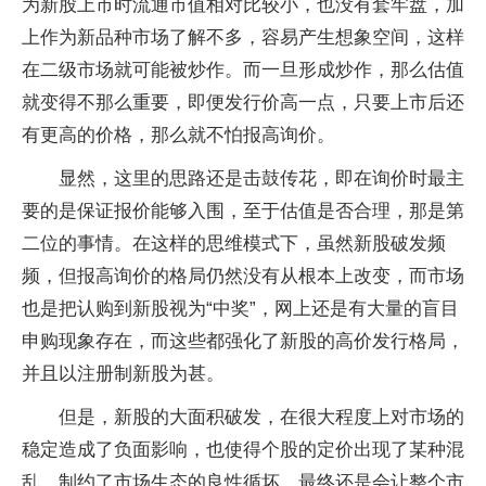
为新股上市时流通市值相对比较小，也没有套牢盘，加
上作为新品种市场了解不多，容易产生想象空间，这样
在二级市场就可能被炒作。而一旦形成炒作，那么估值
就变得不那么重要，即便发行价高一点，只要上市后还
有更高的价格，那么就不怕报高询价。
显然，这里的思路还是击鼓传花，即在询价时最主
要的是保证报价能够入围，至于估值是否合理，那是第
二位的事情。在这样的思维模式下，虽然新股破发频
频，但报高询价的格局仍然没有从根本上改变，而市场
也是把认购到新股视为“中奖”，网上还是有大量的盲目
申购现象存在，而这些都强化了新股的高价发行格局，
并且以注册制新股为甚。
但是，新股的大面积破发，在很大程度上对市场的
稳定造成了负面影响，也使得个股的定价出现了某种混
乱，制约了市场生态的良性循坏，最终还是会让整个市