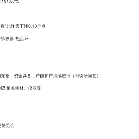
1.67%
数”比昨天下降0.13个点
持续改善-热点评
间充裕，资金具备，产能扩产持续进行（附调研问答）
剂及相关耗材、仪器等
商博览会