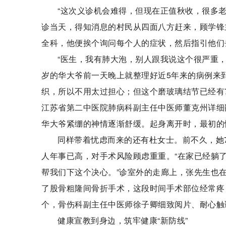
“这次义诊机会难得，但现在正值秋收，很多
诊当天，得知消息的村民从四面八方赶来，顾学锋
全科，他便挨个询问每个人的症状，然后指引他们
“医生，我有肺大泡，别人跟我说这个很严重，
岁的华大爷前一天晚上就整理好近5年来的病例来
织，所以不用太过担心；但这个磨玻璃结节已经有
江苏省第二中医院肺病科副主任中医师董克州详细
华大爷紧绷的神情逐渐舒缓。起身离开时，最初的
同样带着忧虑而来的还有杜女士。前不久，她
人年事已高，对手术风险顾虑重重。“在家已经躺
帮我们下这个决心。”诊室外的走廊上，张先生也
了股骨粗隆间骨折手术，这段时间手术部位经常疼
个，骨伤科副主任中医师徐子卿细致阅片、耐心触
健康宣教到身边，筑牢健康“新防线”