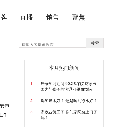
品牌
直播
销售
聚焦
搜索
本月热门新闻
1
居家学习期间 90.2%的受访家长
因为与孩子的沟通问题而烦恼
2
喝矿泉水好？ 还是喝纯净水好？
淮安市
3
家政业复工了 你们家阿姨上门了
工作
吗？