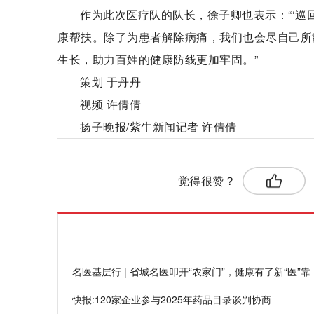
作为此次医疗队的队长，徐子卿也表示：“‘巡
康帮扶。除了为患者解除病痛，我们也会尽自己所
生长，助力百姓的健康防线更加牢固。”
策划 于丹丹
视频 许倩倩
扬子晚报/紫牛新闻记者 许倩倩
标签：
最新资讯
觉得很赞？
名医基层行 | 省城名医叩开“农家门”，健康有了新“医”靠
快报:120家企业参与2025年药品目录谈判协商