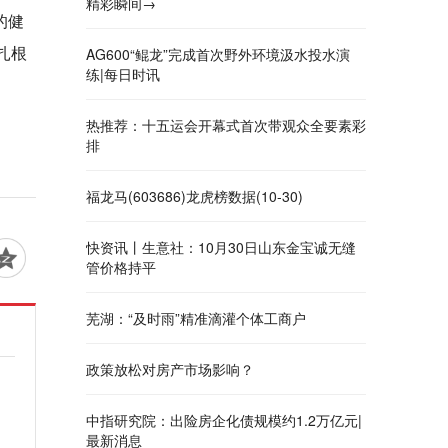
精彩瞬间→
的健
扎根
AG600“鲲龙”完成首次野外环境汲水投水演
练|每日时讯
热推荐：十五运会开幕式首次带观众全要素彩
排
福龙马(603686)龙虎榜数据(10-30)
快资讯丨生意社：10月30日山东金宝诚无缝
管价格持平
芜湖：“及时雨”精准滴灌个体工商户
政策放松对房产市场影响？
中指研究院：出险房企化债规模约1.2万亿元|
最新消息