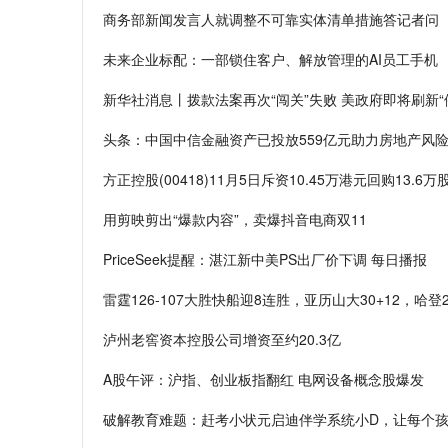
商务部新闻发言人就调整不可靠实体清单措施答记者问
未来企业标配：一部锁住客户、解放管理的AI员工手机
新华社消息丨拨款法案再次“闯关”失败 美政府即将刷新“
头条：中国中信金融资产已投放559亿元助力房地产风
方正控股(00418)11月5日斥资10.45万港元回购13.6
用剪映剪出“爆款内容”，卖爆抖音电商双11
PriceSeek提醒：湛江新中美PS出厂价下调 每日播报
雷霆126-107大胜快船迎8连胜，亚历山大30+12，哈登
泸州老窖资本控股公司增资至约20.3亿
A股午评：沪指、创业板指翻红 电网设备概念股爆发
破解教育难题：赶考小状元启迪伴学系统小D，让每个