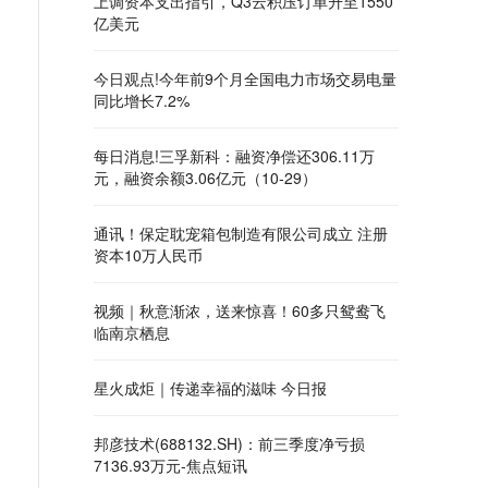
上调资本支出指引，Q3云积压订单升至1550
亿美元
今日观点!今年前9个月全国电力市场交易电量
同比增长7.2%
每日消息!三孚新科：融资净偿还306.11万
元，融资余额3.06亿元（10-29）
通讯！保定耽宠箱包制造有限公司成立 注册
资本10万人民币
视频｜秋意渐浓，送来惊喜！60多只鸳鸯飞
临南京栖息
星火成炬｜传递幸福的滋味 今日报
邦彦技术(688132.SH)：前三季度净亏损
7136.93万元-焦点短讯