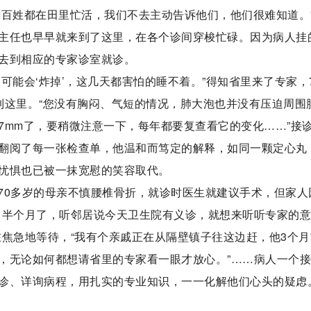
老百姓都在田里忙活，我们不去主动告诉他们，他们很难知道。
主任也早早就来到了这里，在各个诊间穿梭忙碌。因为病人挂
去到相应的专家诊室就诊。
可能会‘炸掉’，这几天都害怕的睡不着。”得知省里来了专家，
到这里。“您没有胸闷、气短的情况，肺大泡也并没有压迫周围
7mm了，要稍微注意一下，每年都要复查看它的变化……”接
翻阅了每一张检查单，他温和而笃定的解释，如同一颗定心丸
忧惧也已被一抹宽慰的笑容取代。
70多岁的母亲不慎腰椎骨折，就诊时医生就建议手术，但家人
了半个月了，听邻居说今天卫生院有义诊，就想来听听专家的
在焦急地等待，“我有个亲戚正在从隔壁镇子往这边赶，他3个月
，无论如何都想请省里的专家看一眼才放心。”……病人一个
诊、详询病程，用扎实的专业知识，一一化解他们心头的疑虑