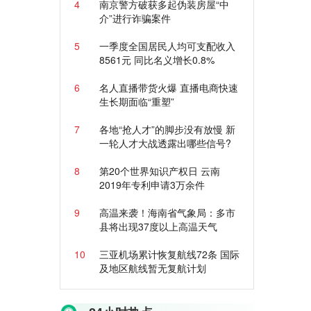
4
南京警方破获多起伪装房屋“中
介”进行诈骗案件
5
一季度全国居民人均可支配收入
8561元 同比名义增长0.8%
6
名人直播带货火爆 直播电商快速
生长期面临“重塑”
7
各地“抢人才”的脚步没有放慢 新
一轮人才大战透露出哪些信号?
8
第20个世界知识产权日 云南
2019年专利申请3万余件
9
高温来袭！海南省气象局：多市
县将出现37度以上高温天气
10
三亚机场累计恢复航线72条 国际
及地区航线暂无复航计划