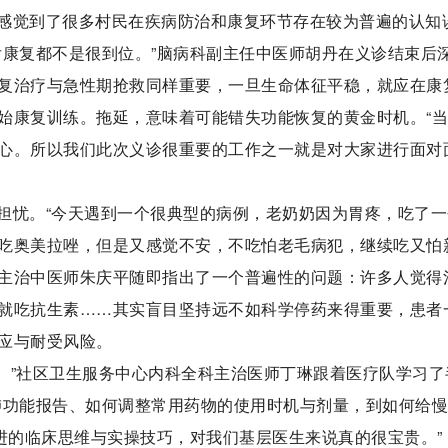
感觉到了很多村民在疾病防治和康复环节存在较为普遍的认知
后康复都不是很到位。”脑病科副主任中医师胡丹在义诊结束后
复治疗与急性期抢救同样重要，一旦生命体征平稳，就应在康
始康复训练。拖延，意味着可能错失功能恢复的黄金时机。“
心。所以我们此次义诊很重要的工作之一就是对大家进行面对
担忧。“今天遇到一个很典型的病例，老奶奶因为胃疼，吃了一
吃奥美拉唑，但是又感觉不安，不吃怕老毛病犯，继续吃又怕
科主治中医师朱庆平随即指出了一个普遍性的问题：许多人觉得
就吃抗生素……其实盲目坚持远不如科学停药来得重要，患者
应与耐受风险。
来。”社区卫生服务中心内科全科主治医师丁琳跟着医疗队学习了
肺功能报告、如何调整常用药物的使用时机与剂量，到如何给
进的临床思维与实操技巧，对我们基层医生来说真的很宝贵。”