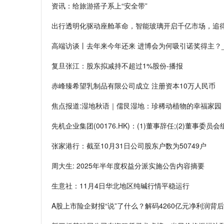
资讯：​给旅游搭子系上“安全带”
出行透明化驱动座舱革命，智能玻璃开启千亿市场，追
高端访谈丨去年来今年还来 进博会为何吸引诺奖得主？
复旦张江：股东拟减持不超过1%股份-播报
赤峰臻希望乳制品有限公司成立 注册资本10万人民币
焦点报道:湿地秋语｜儒艮湿地：珍稀动植物的幸福家园
先机企业集团(00176.HK)：(1)董事辞任;(2)董事委
张家港行：截至10月31日公司股东户数为50749户
周大生: 2025年半年度权益分派实施公告内容摘要
生意社：11月4日华北地区纯碱行情平稳运行
A股上市险企财报“说”了什么？解码4260亿元净利润背