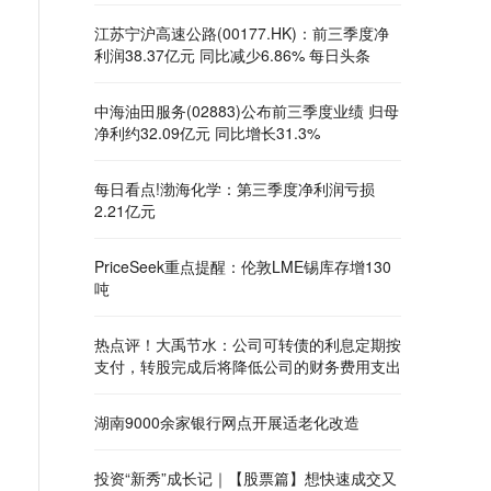
江苏宁沪高速公路(00177.HK)：前三季度净
利润38.37亿元 同比减少6.86% 每日头条
中海油田服务(02883)公布前三季度业绩 归母
净利约32.09亿元 同比增长31.3%
每日看点!渤海化学：第三季度净利润亏损
2.21亿元
PriceSeek重点提醒：伦敦LME锡库存增130
吨
热点评！大禹节水：公司可转债的利息定期按
支付，转股完成后将降低公司的财务费用支出
湖南9000余家银行网点开展适老化改造
投资“新秀”成长记｜【股票篇】想快速成交又