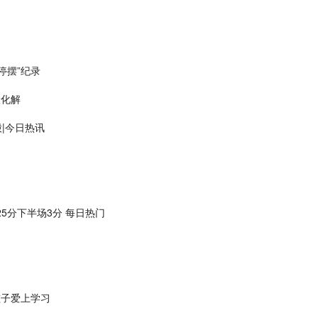
停摆”纪录
险化解
万股|今日热讯
25分下半场3分 每日热门
孩子爱上学习