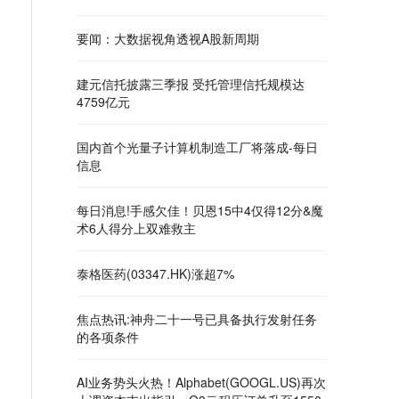
要闻：大数据视角透视A股新周期
建元信托披露三季报 受托管理信托规模达
4759亿元
国内首个光量子计算机制造工厂将落成-每日
信息
每日消息!手感欠佳！贝恩15中4仅得12分&魔
术6人得分上双难救主
泰格医药(03347.HK)涨超7%
焦点热讯:神舟二十一号已具备执行发射任务
的各项条件
AI业务势头火热！Alphabet(GOOGL.US)再次