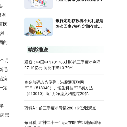
算公式是什么?
误
深有
银行定期存款看不到利息是
复医
怎么回事?银行定期存款利
息怎样算?
当然，
面的
精彩推送
个月
观察：中国中车(01766.HK)第三季度净利润
27.19亿元 同比下降10.70%
新毛
治病
资金加码态势显著，港股通互联网
一定
ETF（513040）、恒生科技ETF易方达
（513010）近1月净流入均超过20亿
半
万科A：前三季度净亏损280.16亿元|观点
慢病患
每日看点!“神二十一”飞天在即 乘组地面训练