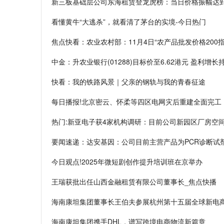
新三板基础层公司东海租赁登龙虎榜：当日价格振幅达到19
看懂黄牛“大逃杀”，就看清了茅台的实境-今日热门
焦点快看：农业农村部：11月4日“农产品批发价格200指
中金：升农业银行(01288)目标价至6.62港元 盈利增长
快看：我的铁路风景｜父亲的钢轨与我的青春征途
每日播报!北京密云、怀柔等四区电网灾后重建全面完工
热门:新亚电子获4家机构调研：目前公司新园区厂房空
要闻速递：达安基因：公司目前主营产品为PCR诊断试
今日观点!2025年微短剧创作提升培训班在京举办
王瑞获批出任山西金融租赁有限公司董事长_焦点快播
海南康坦集团董事长王伯夫参展杭州第十五届全球新电
海南康坦集团携手DHL，谱写跨境电商物流新篇章