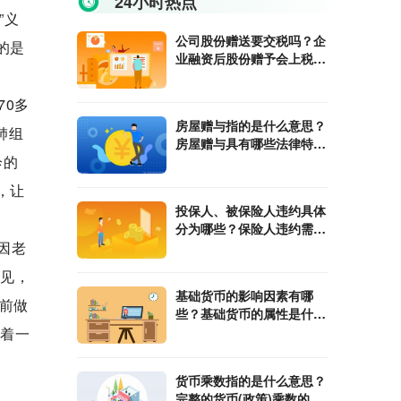
24小时热点
”义
公司股份赠送要交税吗？企
的是
业融资后股份赠予会上税
吗？
70多
房屋赠与指的是什么意思？
肺组
房屋赠与具有哪些法律特
诊的
征？
，让
投保人、被保险人违约具体
分为哪些？保险人违约需要
承担哪些责任？
因老
意见，
基础货币的影响因素有哪
前做
些？基础货币的属性是什
么？
接着一
。
货币乘数指的是什么意思？
完整的货币(政策)乘数的计