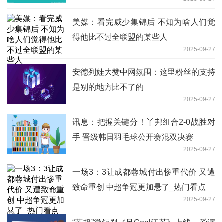
美媒：看完威少集锦后 不知为啥人们觉
得他比不过全联盟的某些人
2025-09-27
安德列娃大赞中网氛围：这里粉丝的支持
是别的地方比不了的
2025-09-27
讯息：把握关键分！丫邦组合2-0战胜对
手 晋级韩国羽毛球公开赛混双决赛
2025-09-27
一场3：3让成都蓉城付出惨重代价 又遭
致命重创 中超争冠更加悬了_热门看点
2025-09-27