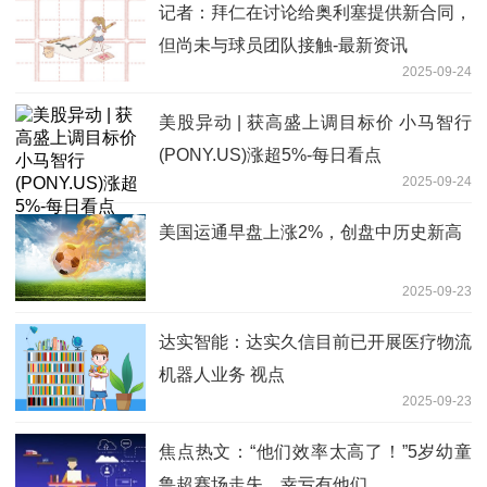
记者：拜仁在讨论给奥利塞提供新合同，
但尚未与球员团队接触-最新资讯
2025-09-24
美股异动 | 获高盛上调目标价 小马智行
(PONY.US)涨超5%-每日看点
2025-09-24
美国运通早盘上涨2%，创盘中历史新高
2025-09-23
达实智能：达实久信目前已开展医疗物流
机器人业务 视点
2025-09-23
焦点热文：“他们效率太高了！”5岁幼童
鲁超赛场走失，幸亏有他们……