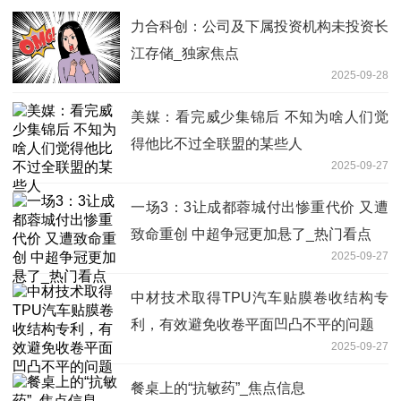
力合科创：公司及下属投资机构未投资长
江存储_独家焦点
2025-09-28
美媒：看完威少集锦后 不知为啥人们觉
得他比不过全联盟的某些人
2025-09-27
一场3：3让成都蓉城付出惨重代价 又遭
致命重创 中超争冠更加悬了_热门看点
2025-09-27
中材技术取得TPU汽车贴膜卷收结构专
利，有效避免收卷平面凹凸不平的问题
2025-09-27
餐桌上的“抗敏药”_焦点信息