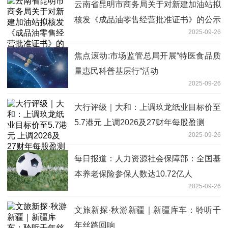
云南省昆明市商务局关于对新建加油站拟
核发《成品油零售经营批准证书》的公示
2025-09-26
（2025年第3批）
焦点滚动:市场监管总局开展“特医食品质
量惠民科普基层行”活动
2025-09-26
大行评级｜大和：上调玖龙纸业目标价至
5.7港元 上调2026及27财年每股盈测
2025-09-26
每日报道：人力资源社会保障部：全国基
本养老保险参保人数达10.72亿人
2025-09-26
文旅新探·秋游新疆｜新疆库车：聆听千
年丝路回响