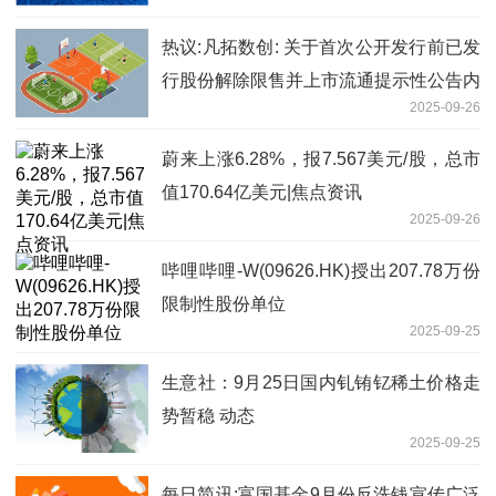
热议:凡拓数创: 关于首次公开发行前已发
行股份解除限售并上市流通提示性公告内
2025-09-26
容摘要
蔚来上涨6.28%，报7.567美元/股，总市
值170.64亿美元|焦点资讯
2025-09-26
哔哩哔哩-W(09626.HK)授出207.78万份
限制性股份单位
2025-09-25
生意社：9月25日国内钆铕钇稀土价格走
势暂稳 动态
2025-09-25
每日简讯:富国基金9月份反洗钱宣传广泛