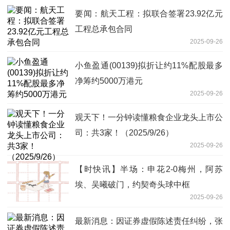
要闻：航天工程：拟联合签署23.92亿元
工程总承包合同
2025-09-26
小鱼盈通(00139)拟折让约11%配股最多
净筹约5000万港元
2025-09-26
观天下！一分钟读懂粮食企业龙头上市公
司：共3家！（2025/9/26）
2025-09-26
【时快讯】半场：申花2-0梅州，阿苏
埃、吴曦破门，约契奇头球中框
2025-09-26
最新消息：因证券虚假陈述责任纠纷，张