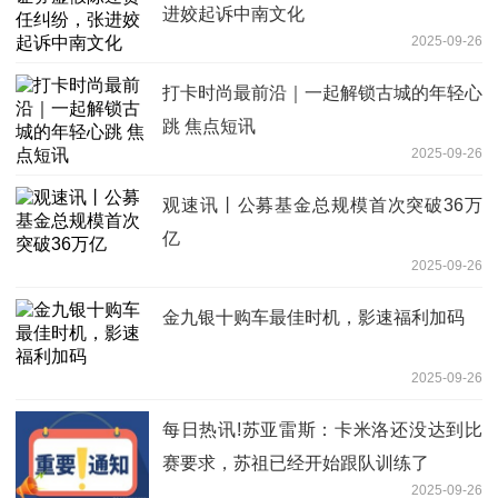
进姣起诉中南文化
2025-09-26
打卡时尚最前沿｜一起解锁古城的年轻心
跳 焦点短讯
2025-09-26
观速讯丨公募基金总规模首次突破36万
亿
2025-09-26
金九银十购车最佳时机，影速福利加码
2025-09-26
每日热讯!苏亚雷斯：卡米洛还没达到比
赛要求，苏祖已经开始跟队训练了
2025-09-26