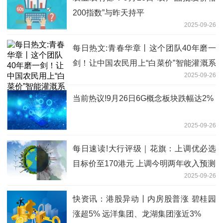
200指数”与昨天持平
2025-09-26
每日热文:青春华章丨这个团队40年磨一
剑！让中国农民用上“白菜价”智能灌溉系
2025-09-26
统
当前热议!9月26日6G概念板块跌幅达2%
2025-09-26
每日速读!大行评级｜花旗：上调优必选
目标价至170港元 上调今明两年收入预测
2025-09-26
快资讯：港股异动丨内房股普涨 碧桂园
涨超5% 远洋集团、龙湖集团涨近3%