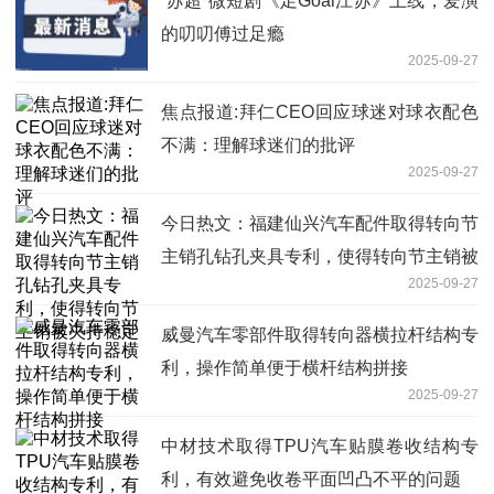
“苏超”微短剧《足Goal江苏》上线，爱演
的叨叨傅过足瘾
2025-09-27
焦点报道:拜仁CEO回应球迷对球衣配色
不满：理解球迷们的批评
2025-09-27
今日热文：福建仙兴汽车配件取得转向节
主销孔钻孔夹具专利，使得转向节主销被
2025-09-27
夹持稳定
威曼汽车零部件取得转向器横拉杆结构专
利，操作简单便于横杆结构拼接
2025-09-27
中材技术取得TPU汽车贴膜卷收结构专
利，有效避免收卷平面凹凸不平的问题