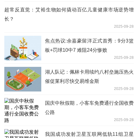
超常反直觉：艾裕生物如何撬动百亿儿童健康市场逆势增
长？
2025-09-28
焦点热议:余嘉豪留洋正式首秀：9分3篮
板+罚球10中7 难阻24分惨败
2025-09-28
湖人队记：佩林卡用续约八村垒施压热火
催促莱利尽快交易维金斯
2025-09-28
国庆中秋假期，小客车免费通行全国收费
公路
2025-09-28
我国成功发射卫星互联网低轨11组卫星