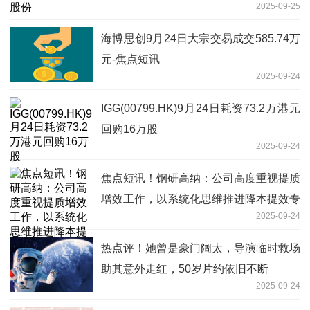
2025-09-25
海博思创9月24日大宗交易成交585.74万
元-焦点短讯
2025-09-24
IGG(00799.HK)9月24日耗资73.2万港元
回购16万股
2025-09-24
焦点短讯！钢研高纳：公司高度重视提质
增效工作，以系统化思维推进降本提效专
2025-09-24
项行动
热点评！她曾是豪门阔太，导演临时救场
助其意外走红，50岁片约依旧不断
2025-09-24