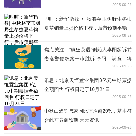
2025-09-28
即时：新华指数| 中秋将至玉树野生冬虫
夏草销量上扬价格下行，后市预期平稳
2025-09-28
焦点关注：“疯狂英语”创始人李阳起诉前
妻名誉侵权案一审胜诉 李阳：满意，将
2025-09-28
捐出赔偿金
讯息：北京天恒置业集团3亿元中期票据
全额回售 行权日定于10月24日
2025-09-28
中秋白酒销售或同比下滑超20%，基本符
合此前券商预期 天天资讯
2025-09-28