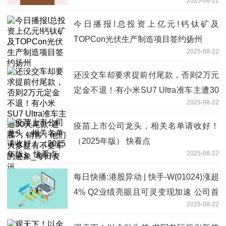
2025-08-22
今日播报!总投资上亿元!钙钛矿及
TOPCon光伏生产制造项目签约扬州
2025-08-22
还没交车却要求提前付尾款，否则2万元
定金不退！有小米SU7 Ultra准车主遭30
2025-08-22
天尾款“通牒”，销售：他们大多是有不要
车的迹象_每日资讯
疫苗上市公司龙头，相关名单请收好！
（2025年版） 快看点
2025-08-22
每日快播:港股异动 | 快手-W(01024)涨超
4% Q2业绩亮眼且可灵变现加速 公司首
2025-08-22
次分派特别股息