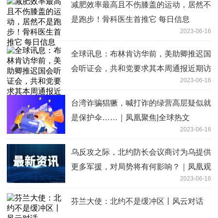
减肥效率最高且不伤膝盖的运动，居然不
是跑步！骨科医生首推它 每日信息
2023-06-16
全球讯息：布林肯访华前，美助卿推迟国
会听证会，共和党要求其本周通报近期访
2023-06-16
华成果
台湾诈骗猖獗，喊打诈的绿营高层疑似就
是保护伞……｜凤凰聚焦|全球热文
2023-06-16
乌反攻之际，北约防长会议商讨为乌提供
更多军援，对局势将有何影响？｜凤凰观
2023-06-16
察 焦点快看
芬兰大使：北约不是缓冲区丨风云对话