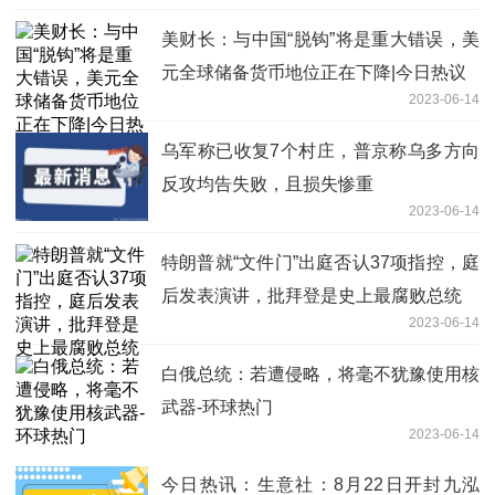
美财长：与中国“脱钩”将是重大错误，美
元全球储备货币地位正在下降|今日热议
2023-06-14
乌军称已收复7个村庄，普京称乌多方向
反攻均告失败，且损失惨重
2023-06-14
特朗普就“文件门”出庭否认37项指控，庭
后发表演讲，批拜登是史上最腐败总统
2023-06-14
白俄总统：若遭侵略，将毫不犹豫使用核
武器-环球热门
2023-06-14
今日热讯：生意社：8月22日开封九泓