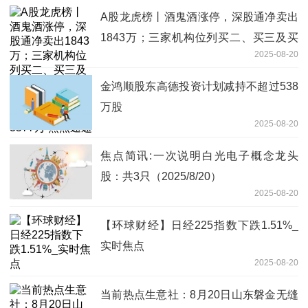
A股龙虎榜丨酒鬼酒涨停，深股通净卖出
1843万；三家机构位列买二、买三及买
2025-08-20
四席位，净买入1.66亿；游资山东帮净买
入3577万 焦点速递
金鸿顺股东高德投资计划减持不超过538
万股
2025-08-20
焦点简讯:一次说明白光电子概念龙头
股：共3只（2025/8/20）
2025-08-20
【环球财经】日经225指数下跌1.51%_
实时焦点
2025-08-20
当前热点生意社：8月20日山东磐金无缝