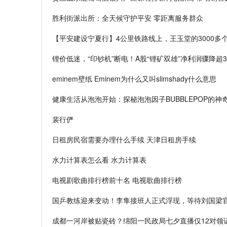
胜利街派出所：全天候守护平安 零距离服务群众
【平安建设宁夏行】4公里铁路线上，王玉堂的3000多
锂价低迷，“印钞机”断电！A股“锂矿双雄”净利润骤降超
eminem壁纸 Eminem为什么又叫slimshady什么意思
健康生活从泡泡开始：探秘泡泡因子BUBBLEPOP的神
裴行俨
日租房民宿需要办理什么手续 天津日租房手续
水力计算表怎么看 水力计算表
电视剧歌曲排行榜前十名 电视歌曲排行榜
国乒教练迎来变动！李隼接班人正式浮现，等待刘国梁
成都一河岸被贴瓷砖？绵阳一民政局七夕直播仅12对领