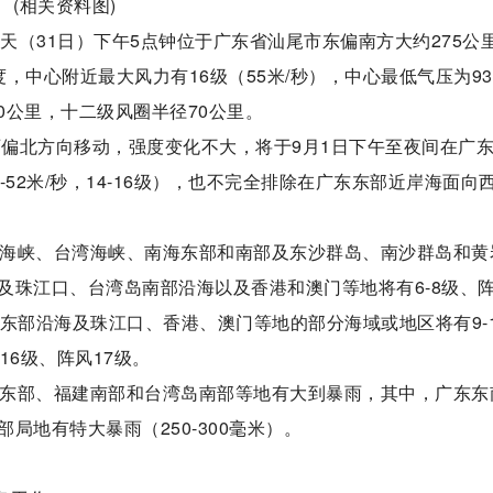
(相关资料图)
天（31日）下午5点钟位于广东省汕尾市东偏南方大约275公
6度，中心附近最大风力有16级（55米/秒），中心最低气压为93
30公里，十二级风圈半径70公里。
向西偏北方向移动，强度变化不大，将于9月1日下午至夜间在广
52米/秒，14-16级），也不完全排除在广东东部近岸海面向
，巴士海峡、台湾海峡、南海东部和南部及东沙群岛、南沙群岛和黄
珠江口、台湾岛南部沿海以及香港和澳门等地将有6-8级、阵
东部沿海及珠江口、香港、澳门等地的部分海域或地区将有9-1
16级、阵风17级。
，广东东部、福建南部和台湾岛南部等地有大到暴雨，其中，广东东
地有特大暴雨（250-300毫米）。