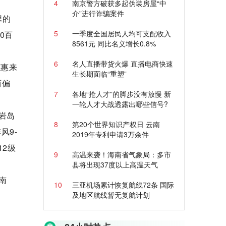
4
南京警方破获多起伪装房屋“中
介”进行诈骗案件
里的
5
一季度全国居民人均可支配收入
0百
8561元 同比名义增长0.8%
6
名人直播带货火爆 直播电商快速
东惠来
生长期面临“重塑”
西偏
7
各地“抢人才”的脚步没有放慢 新
一轮人才大战透露出哪些信号?
岩岛
8
第20个世界知识产权日 云南
风9-
2019年专利申请3万余件
2级
9
高温来袭！海南省气象局：多市
县将出现37度以上高温天气
南
10
三亚机场累计恢复航线72条 国际
及地区航线暂无复航计划