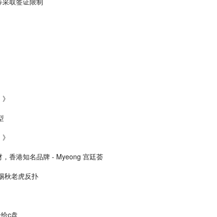
等采取签证限制
）》
型
）》
港知名品牌 - Myeong 宫廷荟
惕秋老虎反扑
给c盘