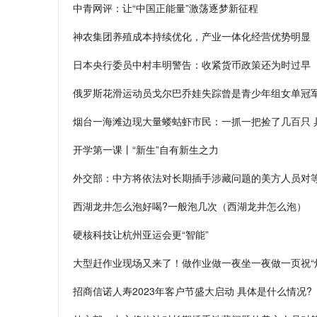
中青网评：让“中国正能量”激荡逐梦新征程
神农集团养殖成本持续优化，产业一体化经营优势明显
日本央行委员中村丰明警告：收紧货币政策还为时过早
俄罗斯花滑运动员戈尔巴乔娃失踪曾是青少年组女单冠军
烟台一海滩边现大量蝼蛄虾市民：一抓一把捡了几百只 
开学第一课丨“新生”自有新生之力
外交部：中方将依法对长期插手涉藏问题的美方人员对
西湖龙井怎么泡好喝?一般泡几次（西湖龙井怎么泡）
硬核科技让杭州亚运会更“智能”
大型赶作业现场又来了！做作业做一夜坐一夜做一页祝“烂
招商信诺人寿2023年客户节盛大启动 具体是什么情况?