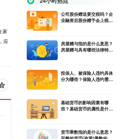
24小时热点
公司股份赠送要交税吗？企
业融资后股份赠予会上税
吗？
在家
，应
房屋赠与指的是什么意思？
房屋赠与具有哪些法律特
征？
投保人、被保险人违约具体
分为哪些？保险人违约需要
承担哪些责任？
基础货币的影响因素有哪
些？基础货币的属性是什
么？
货币乘数指的是什么意思？
完整的货币(政策)乘数的计