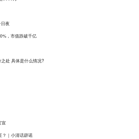
个日夜
30%，市值跌破千亿
奇之处 具体是什么情况?
官宣
证？｜小清话辟谣