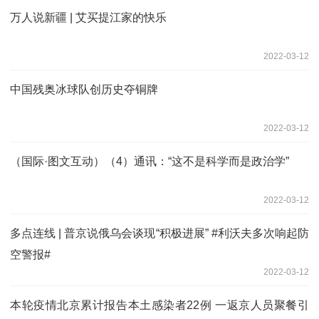
万人说新疆 | 艾买提江家的快乐
2022-03-12
中国残奥冰球队创历史夺铜牌
2022-03-12
（国际·图文互动）（4）通讯：“这不是科学而是政治学”
2022-03-12
多点连线 | 普京说俄乌会谈现“积极进展” #利沃夫多次响起防
空警报#
2022-03-12
本轮疫情北京累计报告本土感染者22例 一返京人员聚餐引