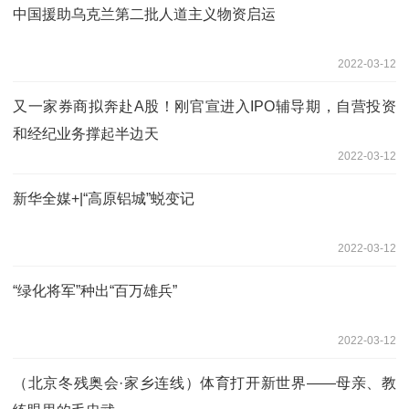
中国援助乌克兰第二批人道主义物资启运
2022-03-12
又一家券商拟奔赴A股！刚官宣进入IPO辅导期，自营投资
和经纪业务撑起半边天
2022-03-12
新华全媒+|“高原铝城”蜕变记
2022-03-12
“绿化将军”种出“百万雄兵”
2022-03-12
（北京冬残奥会·家乡连线）体育打开新世界——母亲、教