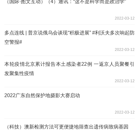
（国际·图文互动）（4）通讯：“这不是科学而是政治学”
2022-03-12
多点连线 | 普京说俄乌会谈现“积极进展” #利沃夫多次响起防
空警报#
2022-03-12
本轮疫情北京累计报告本土感染者22例 一返京人员聚餐引
发聚集性疫情
2022-03-12
2022广东自然保护地摄影大赛启动
2022-03-12
（科技）澳新检测方法可更便捷地筛查出遗传病致病基因