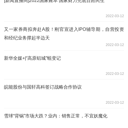
[新闻直播间]2022国家账本 国家财力兜底百姓民生
2022-03-12
又一家券商拟奔赴A股！刚官宣进入IPO辅导期，自营投资
和经纪业务撑起半边天
2022-03-12
新华全媒+|“高原铝城”蜕变记
2022-03-12
皖能股份与国轩高科签订战略合作协议
2022-03-12
雪球“背锅”市场大跌？业内：销售正常，不宜妖魔化