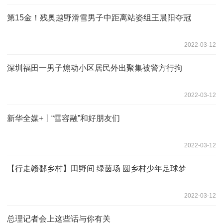
第15金！残奥越野滑雪男子中距离站姿组王晨阳夺冠
2022-03-12
深圳福田一男子煽动小区居民外出聚集被警方行拘
2022-03-12
新华全媒+丨“雪容融”和好朋友们
2022-03-12
【行走赣鄱乡村】田野间 绿茵场 圆乡村少年足球梦
2022-03-12
总理记者会上这些话与你有关