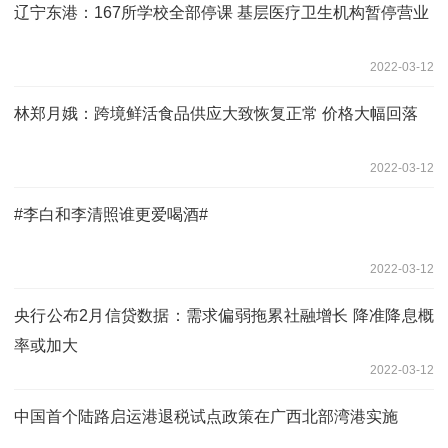
辽宁东港：167所学校全部停课 基层医疗卫生机构暂停营业
2022-03-12
林郑月娥：跨境鲜活食品供应大致恢复正常 价格大幅回落
2022-03-12
#李白和李清照谁更爱喝酒#
2022-03-12
央行公布2月信贷数据：需求偏弱拖累社融增长 降准降息概
率或加大
2022-03-12
中国首个陆路启运港退税试点政策在广西北部湾港实施