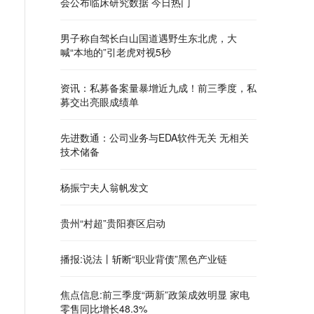
会公布临床研究数据 今日热门
男子称自驾长白山国道遇野生东北虎，大
喊“本地的”引老虎对视5秒
资讯：私募备案量暴增近九成！前三季度，私
募交出亮眼成绩单
先进数通：公司业务与EDA软件无关 无相关
技术储备
杨振宁夫人翁帆发文
贵州“村超”贵阳赛区启动
播报:说法丨斩断“职业背债”黑色产业链
焦点信息:前三季度“两新”政策成效明显 家电
零售同比增长48.3%