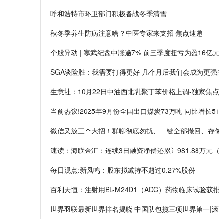
呼和浩特市环卫部门积极备战冬季清雪
秋冬季养生防病注意啥？中医专家来支招 焦点速递
个股异动 | 寒武纪盘中涨逾7% 前三季度扭亏为盈16亿
SGA谈险胜：我需要打得更好 几个月后我们会成为更强
生意社：10月22日中油西北乳聚丁苯价格上调-独家焦点
当前热议!2025年9月份全国出口煤炭73万吨 同比增长51
微信又放三个大招！群聊彻底勿扰、一键全部撤回、存储
速读：海联金汇：连续3日融资净偿还累计981.88万元（1
每日观点:新凤鸣：股东拟减持不超过0.27%股份
百利天恒：注射用BL-M24D1（ADC）药物临床试验获
世界羽联最新世界排名揭晓 中国队包揽三项世界第一|滚