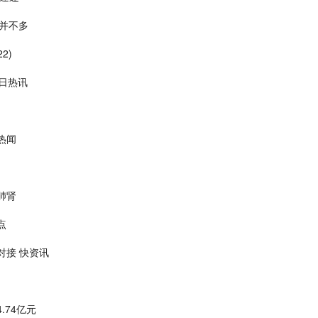
员并不多
2)
日热讯
热闻
肺肾
点
对接 快资讯
.74亿元