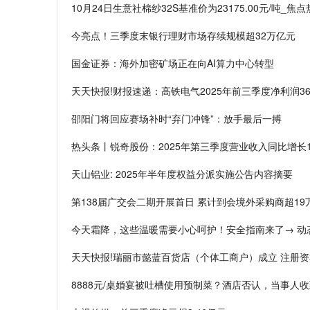
10月24日生意社棉纱32S基准价为23175.00元/吨_焦
今亮点！三季度末银行理财市场存续规模超32万亿元
国金证券：海外加密矿场正在向AI算力中心转型
天天快报!财报速递：高铁电气2025年前三季度净利润363
邵阳门将回应赛场补时“弃门冲锋”：放手最后一搏
热头条丨锐奇股份：2025年第三季度营业收入同比增长14
天山铝业: 2025年半年度权益分派实施公告内容摘要
第138届广交会二期开展首日 累计到会境外采购商超19
今天霜降，这些温暖需要小心呵护！安全指南来了→ 动
天天快报!瑞丽市懿蓝百货店（个体工商户）成立 注册资
8888元/桌婚宴被吐槽使用预制菜？酒店否认，当事人收