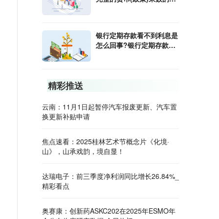
算公式是什么?
银行定期存款看不到利息是
怎么回事?银行定期存款利
息怎样算?
精彩推送
云南：11月1日起暂停汽车报废更新、汽车置
换更新补贴申请
焦点速看：2025桂林艺术节概念片《化境·
山》，山承戏韵，境自显！
达瑞电子：前三季度净利润同比增长26.84%_
精彩看点
奥赛康：创新药ASKC202在2025年ESMO年