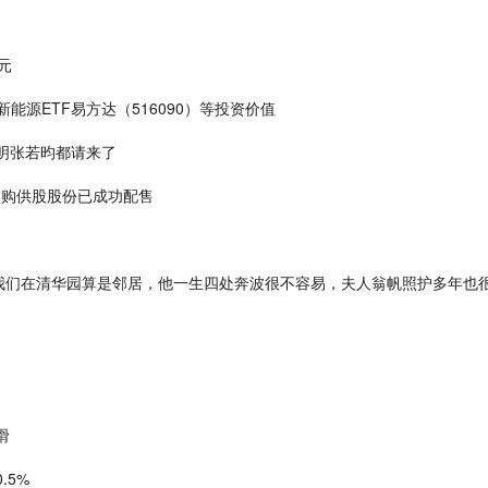
港元
新能源ETF易方达（516090）等投资价值
明张若昀都请来了
获认购供股股份已成功配售
我们在清华园算是邻居，他一生四处奔波很不容易，夫人翁帆照护多年也
滑
.5%