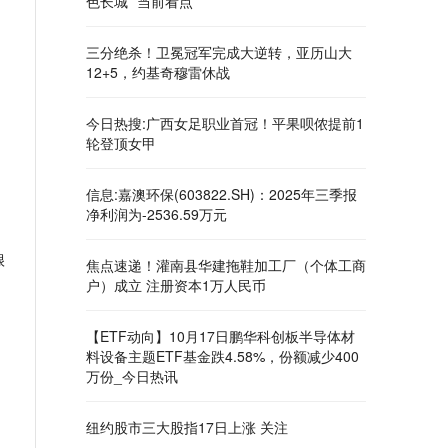
色长城” 当前看点
三分绝杀！卫冕冠军完成大逆转，亚历山大
12+5，约基奇穆雷休战
今日热搜:广西女足职业首冠！平果呗侬提前1
轮登顶女甲
信息:嘉澳环保(603822.SH)：2025年三季报
净利润为-2536.59万元
很
焦点速递！灌南县华建拖鞋加工厂（个体工商
户）成立 注册资本1万人民币
【ETF动向】10月17日鹏华科创板半导体材
料设备主题ETF基金跌4.58%，份额减少400
万份_今日热讯
纽约股市三大股指17日上涨 关注