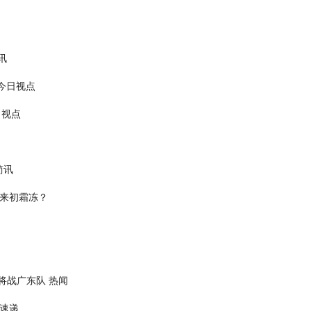
讯
今日视点
日视点
简讯
迎来初霜冻？
将战广东队 热闻
闻速递