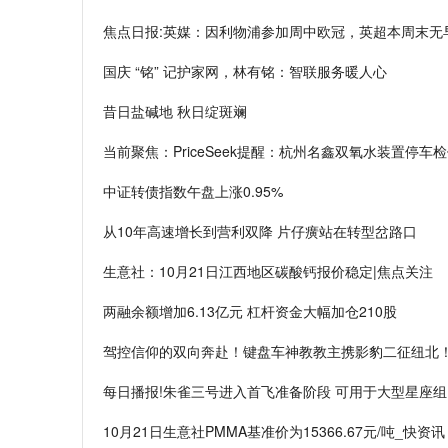
焦点日报:英媒：因利物浦参加周中欧冠，英超本周末无
国庆 “铭” 记护家网，林有铭：智联服务暖人心
昔日盐碱地 秋日绽斑斓
当前聚焦：PriceSeek提醒：杭州名鑫双氧水装置停车
中证转债指数午盘上涨0.95%
从10年高速增长到营利双降 片仔癀站在转型岔路口
生意社：10月21日江西地区碳酸钙报价稳定|焦点关注
两融余额增加6.13亿元 杠杆资金大幅加仓210股
驾控信仰的双向奔赴！键盘车神教教主携影豹二征纽北
每日播报!朱雀三号进入首飞准备阶段 可用于大型星座组
10月21日生意社PMMA基准价为15366.67元/吨_快资讯