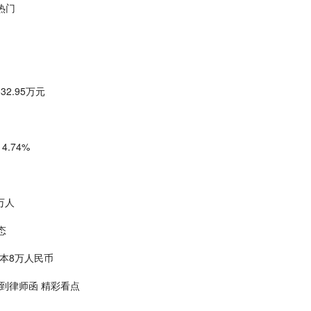
点热门
2.95万元
.74%
万人
态
本8万人民币
到律师函 精彩看点