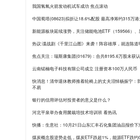
我国氢氧火箭发动机试车成功 焦点滚动
中国蜀塔(08623)拟折让18.6%配股 最高净筹约315万
新能源板块延续涨势，关注储能电池ETF（159566）、
热议:谍战剧《千里江山图》来袭！阵容雄厚，就连陈道
焦点关注：瑞斯康集团(01679)：合共8195.6万股未
云南锘楠电子科技有限公司成立 注册资本100万人民币
快消息！清华退休教师推着轮椅上的丈夫泪悼杨振宁：
不易
银行的信用评估对投资者的意义是什么？
河北平泉举办食用菌栽培技术培训班 看热讯
快播：生意社：10月21日山东汇丰石化集团油品报价下
煤炭概念股逆势走低，煤炭ETF跌超1%，能源ETF跌约0