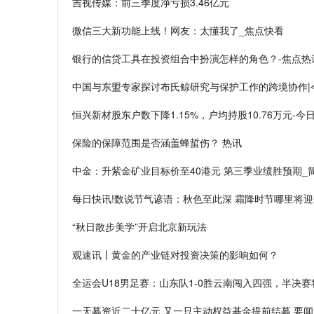
吉视传媒：前三季度净亏损3.46亿元
微信三大新功能上线！网友：太懂我了_焦点快看
银行的信贷工具在投资组合中扮演怎样的角色？-焦点热
中国与东盟专家探讨布氏鲸研究与保护工作的跨境协作|
恒兴新材股东户数下降1.15%，户均持股10.76万元-今
保险的保障范围是否涵盖蜂蜇伤？ 热讯
中金：升紫金矿业目标价至40港元 第三季业绩胜预期_
每日快讯!数说节气谚语：秋色至此深 霜降时节哪里将
“秋日散步美学”开启北京新玩法
观速讯丨黄金的产业链对投资决策的影响如何？
全运会U18男足赛：山东队1-0胜云南闯入四强，半决赛
一天募资近二十亿元 又一只主动权益基金提前结募 要