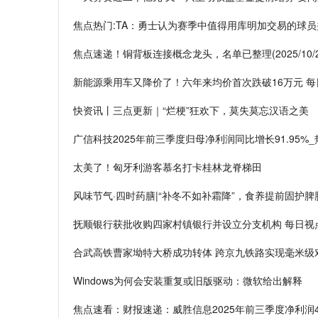
焦点热门:TA：勇士认为赛季中值得用库明加交易的球
焦点速递！铜背板连接概念龙头，名单已整理(2025/10/2
新能源乘用车又降价了！六年来均价首次跌破16万元 每
快资讯丨三点更新｜“烂梗”狂欢下，莫失莫忘汉语之美
广信科技2025年前三季度归母净利润同比增长91.95%_
太美了！匈牙利游客慕名打卡桂林龙脊梯田
风味节气·四时药膳|“补冬不如补霜降”，食养提前固护脾
抚顺银行获批收购四家村镇银行并设立分支机构 每日视
合武高铁曹家坳特大桥成功转体 跨京九铁路实现毫米级
Windows为何会安装重复或旧版驱动：微软给出解释
焦点速看：财报速递：威胜信息2025年前三季度净利润4