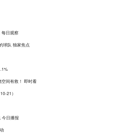
元 每日观察
的球队 独家焦点
.1%
空间有救！ 即时看
0-21）
批 今日播报
动