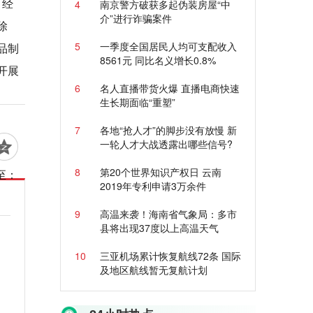
，经
4
南京警方破获多起伪装房屋“中
介”进行诈骗案件
除
5
一季度全国居民人均可支配收入
品制
8561元 同比名义增长0.8%
开展
6
名人直播带货火爆 直播电商快速
生长期面临“重塑”
7
各地“抢人才”的脚步没有放慢 新
一轮人才大战透露出哪些信号?
8
第20个世界知识产权日 云南
至：
2019年专利申请3万余件
9
高温来袭！海南省气象局：多市
县将出现37度以上高温天气
10
三亚机场累计恢复航线72条 国际
及地区航线暂无复航计划