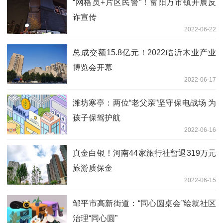
“网格员+片区民警”！富阳万市镇开展反
诈宣传
2022-06-22
总成交额15.8亿元！2022临沂木业产业
博览会开幕
2022-06-17
潍坊寒亭：两位“老父亲”坚守保电战场 为
孩子保驾护航
2022-06-16
真金白银！河南44家旅行社暂退319万元
旅游质保金
2022-06-15
邹平市高新街道：“同心圆桌会”绘就社区
治理“同心圆”