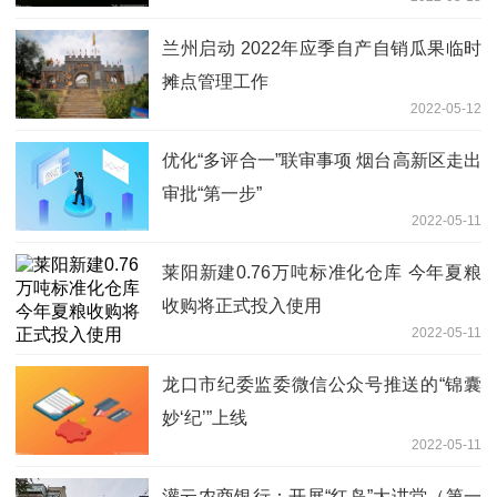
兰州启动 2022年应季自产自销瓜果临时
摊点管理工作
2022-05-12
优化“多评合一”联审事项 烟台高新区走出
审批“第一步”
2022-05-11
莱阳新建0.76万吨标准化仓库 今年夏粮
收购将正式投入使用
2022-05-11
龙口市纪委监委微信公众号推送的“锦囊
妙‘纪’”上线
2022-05-11
灌云农商银行：开展“红岛”大讲堂（第一