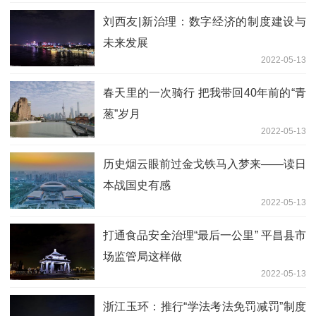
刘西友|新治理：数字经济的制度建设与
未来发展
2022-05-13
春天里的一次骑行 把我带回40年前的“青
葱”岁月
2022-05-13
历史烟云眼前过金戈铁马入梦来——读日
本战国史有感
2022-05-13
打通食品安全治理“最后一公里” 平昌县市
场监管局这样做
2022-05-13
浙江玉环：推行“学法考法免罚减罚”制度