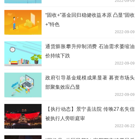
2022-09-09
“固收+”基金回归稳健收益本原 凸显“固收
+”特色
2022-09-09
通货膨胀攀升抑制消费 石油需求萎缩油
价持续下跌
2022-09-09
政府引导基金规模成果显著 募资市场头
部聚集效应凸显
2022-09-09
【执行动态】景宁县法院 传唤27名失信
被执行人旁听庭审
2022-06-22