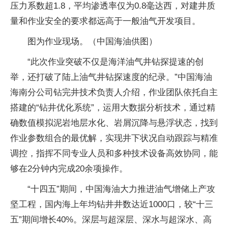
压力系数超1.8，平均渗透率仅为0.8毫达西，对建井质
量和作业安全的要求都远高于一般油气开发项目。
图为作业现场。（中国海油供图）
“此次作业突破不仅是海洋油气井钻探提速的创
举，还打破了陆上油气井钻探速度的纪录。”中国海油
海南分公司钻完井技术负责人介绍，作业团队依托自主
搭建的“钻井优化系统”，运用大数据分析技术，通过精
确数值模拟泥岩地层水化、岩屑沉降与悬浮状态，找到
作业参数组合的最优解，实现井下状况自动跟踪与精准
调控，指挥不同专业人员和多种技术设备高效协同，能
够在2分钟内完成20余项操作。
“十四五”期间，中国海油大力推进油气增储上产攻
坚工程，国内海上年均钻井井数达近1000口，较“十三
五”期间增长40%。深层与超深层、深水与超深水、高