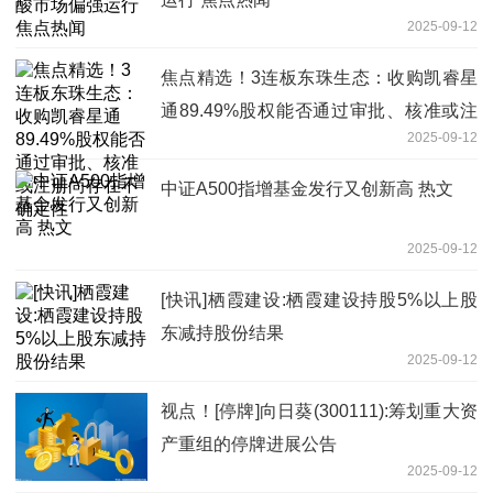
2025-09-12
焦点精选！3连板东珠生态：收购凯睿星
通89.49%股权能否通过审批、核准或注
2025-09-12
册尚存在不确定性
中证A500指增基金发行又创新高 热文
2025-09-12
[快讯]栖霞建设:栖霞建设持股5%以上股
东减持股份结果
2025-09-12
视点！[停牌]向日葵(300111):筹划重大资
产重组的停牌进展公告
2025-09-12