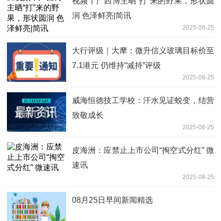
视频丨广西博主晒“打”来的野果，形状圆
润 色泽鲜亮|简讯
2025-08-25
大行评级｜大摩：微升信义玻璃目标价至
7.1港元 仍维持“减持”评级
2025-08-25
威海恒德技工学校：汗水见证蜕变，结营
致敬成长
2025-08-25
皮海洲：应禁止上市公司“掏空式分红” 微
速讯
2025-08-25
08月25日早间新闻精选