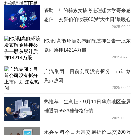
资助十年的彝族女孩考进理想大学寄来感
恩信，交警伯伯收获60岁“大生日”最暖心
2025-09-11
礼物
[快讯]高能环境发布解除质押公告一股东
累计质押14214万股
2025-09-11
广汽集团：目前公司没有拆分上市计划
焦点热闻
2025-09-11
热推荐：生意社：9月11日华东地区金属
硅通氧553#硅价格行情
2025-09-11
永兴材料今日大宗交易折价成交200万