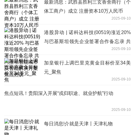
最新消息：武胜县胜利三玄香舍商行（个
体工商户）成立 注册资本10万人民币
2025-09-10
港股异动 | 诺科达科技(00519)涨近20%
与巴基斯坦领先企业签署合作备忘录 共
2025-09-10
同推动智能城市及智能解决方案 焦点热
议
加皇银行上调巴里克黄金目标价至34美
元_聚焦
2025-09-10
焦点短讯！贵阳深入开展“戎归职途、就业护航”行动
2025-09-10
每日消息!介就是天津丨天津礼物