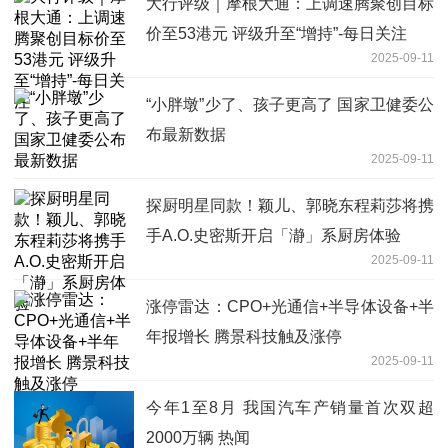
大行评级｜摩根大通：上调速腾聚创目标
价至53港元 评级升至“增持”-每日关注
2025-09-11
“小胖墩”少了、孩子更高了 国家卫健委公
布最新数据
2025-09-11
探厨明星同款！颖儿、郭晓东程莉莎将携
手A.O.史密斯开启「瀞」系厨房体验
2025-09-11
涨停雷达：CPO+光通信+半导体设备+半
年报增长 腾景科技触及涨停
2025-09-11
今年1至8月 我国汽车产销量首次双超
2000万辆 热闻