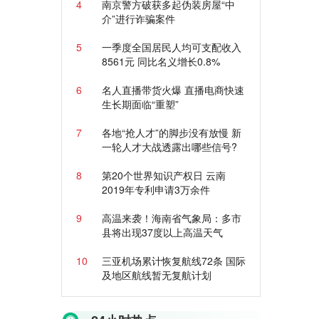
4
南京警方破获多起伪装房屋“中
介”进行诈骗案件
5
一季度全国居民人均可支配收入
8561元 同比名义增长0.8%
6
名人直播带货火爆 直播电商快速
生长期面临“重塑”
7
各地“抢人才”的脚步没有放慢 新
一轮人才大战透露出哪些信号?
8
第20个世界知识产权日 云南
2019年专利申请3万余件
9
高温来袭！海南省气象局：多市
县将出现37度以上高温天气
10
三亚机场累计恢复航线72条 国际
及地区航线暂无复航计划