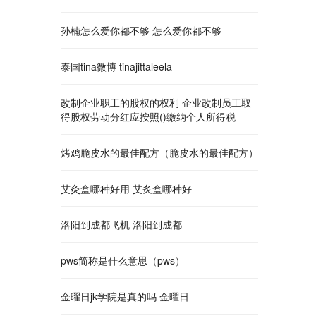
孙楠怎么爱你都不够 怎么爱你都不够
泰国tina微博 tinajittaleela
改制企业职工的股权的权利 企业改制员工取
得股权劳动分红应按照()缴纳个人所得税
烤鸡脆皮水的最佳配方（脆皮水的最佳配方）
艾灸盒哪种好用 艾炙盒哪种好
洛阳到成都飞机 洛阳到成都
pws简称是什么意思（pws）
金曜日jk学院是真的吗 金曜日