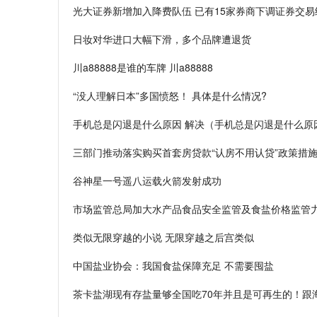
光大证券新增加入降费队伍 已有15家券商下调证券交易
日妆对华进口大幅下滑，多个品牌遭退货
川a88888是谁的车牌 川a88888
“没人理解日本”多国愤怒！ 具体是什么情况?
手机总是闪退是什么原因 解决（手机总是闪退是什么原
三部门推动落实购买首套房贷款“认房不用认贷”政策措
谷神星一号遥八运载火箭发射成功
市场监管总局加大水产品食品安全监管及食盐价格监管
类似无限穿越的小说 无限穿越之后宫类似
中国盐业协会：我国食盐保障充足 不需要囤盐
茶卡盐湖现有存盐量够全国吃70年并且是可再生的！跟