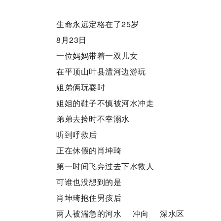
生命永远定格在了25岁
8月23日
一位妈妈带着一双儿女
在平顶山叶县澧河边游玩
姐弟俩玩耍时
姐姐的鞋子不慎被河水冲走
弟弟去捡时不幸溺水
听到呼救后
正在休假的肖坤琦
第一时间飞奔过去下水救人
可谁也没想到的是
肖坤琦抱住男孩后
两人被湍急的河水 冲向 深水区