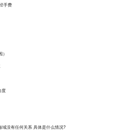
经手费
因）
施
力度
海域没有任何关系 具体是什么情况?