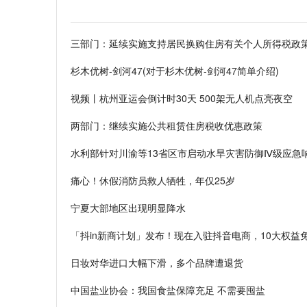
三部门：延续实施支持居民换购住房有关个人所得税政
杉木优树-剑河47(对于杉木优树-剑河47简单介绍)
视频丨杭州亚运会倒计时30天 500架无人机点亮夜空
两部门：继续实施公共租赁住房税收优惠政策
水利部针对川渝等13省区市启动水旱灾害防御Ⅳ级应急
痛心！休假消防员救人牺牲，年仅25岁
宁夏大部地区出现明显降水
「抖in新商计划」发布！现在入驻抖音电商，10大权益
日妆对华进口大幅下滑，多个品牌遭退货
中国盐业协会：我国食盐保障充足 不需要囤盐