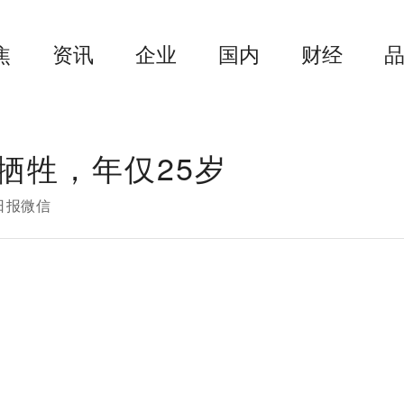
焦
资讯
企业
国内
财经
牺牲，年仅25岁
日报微信