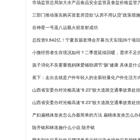
市场监管总局加大水产品食品安全监管及食盐价格监管
三部门推动落实购买首套房贷款“认房不用认贷”政策措
谷神星一号遥八运载火箭发射成功
总投资9.842亿！宁夏首届老博会开幕当天实现26个项
小微经营者生存境况如何？二季度延续回暖，需求不足
孩子消化不良要重视妈咪爱辅助调节“肠”健康 具体是什
蕉下：走出去就是户外年轻人的全新轻量化户外生活方式
山西省安委办对沧榆高速“8·23”较大道路交通事故查处
山西省安委办对沧榆高速“8·23”较大道路交通事故查处
产妇扁桃体发炎怎么办最简单的方法 扁桃体发炎怎么办
陆齐铭和林洛施什么小说 陆齐铭
网友列出日系化妆品牌清单表示核污染水排放后有担忧多