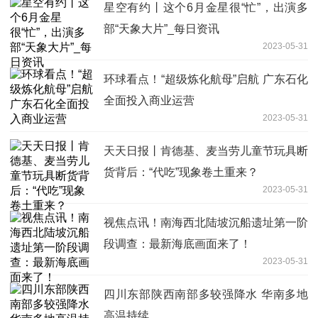
星空有约丨这个6月金星很“忙”，出演多
部“天象大片”_每日资讯
2023-05-31
环球看点！“超级炼化航母”启航 广东石化
全面投入商业运营
2023-05-31
天天日报丨肯德基、麦当劳儿童节玩具断
货背后：“代吃”现象卷土重来？
2023-05-31
视焦点讯！南海西北陆坡沉船遗址第一阶
段调查：最新海底画面来了！
2023-05-31
四川东部陕西南部多较强降水 华南多地
高温持续