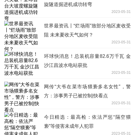
旋隧道掘进机成功转弯
2023-05-31
世界最资讯丨“烂场雨”致部分地区麦收受
阻 未来夏收天气如何？
2023-05-31
环球快消息！总装机容量82.6万千瓦 金
沙江昌波水电站获批
2023-05-31
网传“大爷在菜市场猥亵多名女性”，警
方：涉事男子已被控制|快看点
2023-05-31
今日精选：最高检：依法严惩“隔空猥
亵”等侵害未成年人犯罪
2023-05-31