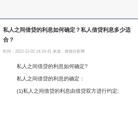
私人之间借贷的利息如何确定？私人借贷利息多少适
合？
时间：2022-12-02 14:24:41 来源：财报分析网
私人之间借贷的利息如何确定?
私人之间借贷的利息的确定：
(1)私人之间借贷的利息由借贷双方进行约定;