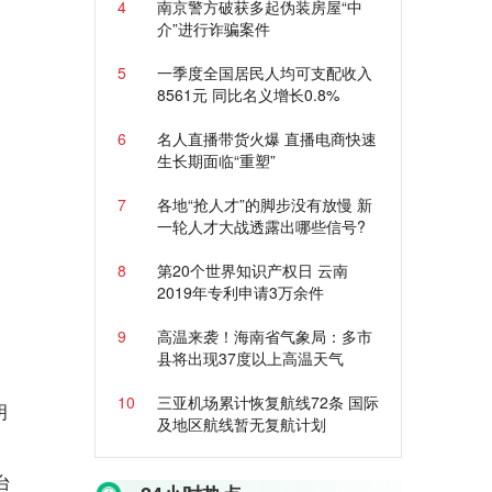
4
南京警方破获多起伪装房屋“中
介”进行诈骗案件
5
一季度全国居民人均可支配收入
8561元 同比名义增长0.8%
6
名人直播带货火爆 直播电商快速
生长期面临“重塑”
7
各地“抢人才”的脚步没有放慢 新
一轮人才大战透露出哪些信号?
8
第20个世界知识产权日 云南
2019年专利申请3万余件
9
高温来袭！海南省气象局：多市
县将出现37度以上高温天气
10
三亚机场累计恢复航线72条 国际
明
及地区航线暂无复航计划
台