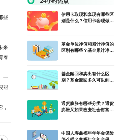
24小时热点
信用卡取现和套现有哪些区
那些
别是什么？信用卡套现做投
资有哪些危害？
基金单位净值和累计净值的
未来
区别有哪些？基金累计净值
增长率是什么？
青春
基金赎回和卖出有什么区
。一
别？基金赎回多久可以到
账？
畏艰
通货膨胀有哪些分类？通货
它，
膨胀又如果改变社会财富的
分配呢?
中国人寿鑫福年年年金保险
怎么样？​鑫福年年年金保险