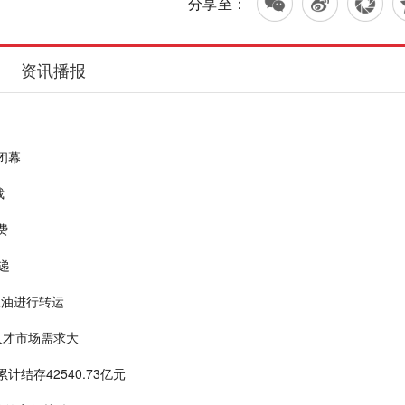
分享至：
资讯播报
闭幕
裁
费
递
原油进行转运
人才市场需求大
结存42540.73亿元