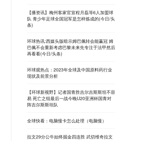
【播资讯】梅州客家官宣程月磊等6人加盟球
队 青少年足球全国冠军是怎样炼成的(今日/头
条)
环球热讯:西媒头版暗示姆巴佩转会能赢冠 姆
巴佩不会重新考虑巴黎未来先专注于法甲然后
再看看(今日/头条)
环球观热点：2023年全球及中国原料药行业
现状及前景分析
【环球新视野】记者国青胜吉尔吉斯斯坦不容
易 死亡之组最后一战今晚U20亚洲杯国青对
阵吉尔斯斯坦队
全球快看：电脑慢卡怎么处理（电脑慢）
拉文29分公牛始终掘金四连胜 武切维奇拉文