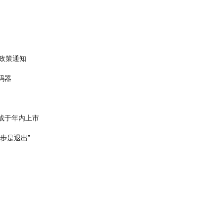
入政策通知
码器
 或于年内上市
步是退出”