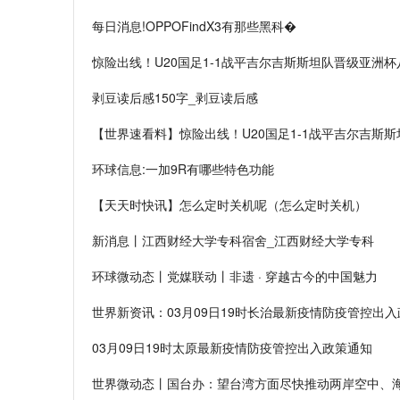
每日消息!OPPOFindX3有那些黑科�
惊险出线！U20国足1-1战平吉尔吉斯斯坦队晋级亚洲
剥豆读后感150字_剥豆读后感
【世界速看料】惊险出线！U20国足1-1战平吉尔吉斯
环球信息:一加9R有哪些特色功能
【天天时快讯】怎么定时关机呢（怎么定时关机）
新消息丨江西财经大学专科宿舍_江西财经大学专科
环球微动态丨党媒联动丨非遗 · 穿越古今的中国魅力
世界新资讯：03月09日19时长治最新疫情防疫管控出
03月09日19时太原最新疫情防疫管控出入政策通知
世界微动态丨国台办：望台湾方面尽快推动两岸空中、海