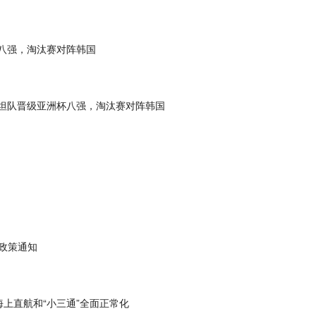
杯八强，淘汰赛对阵韩国
斯坦队晋级亚洲杯八强，淘汰赛对阵韩国
入政策通知
上直航和“小三通”全面正常化