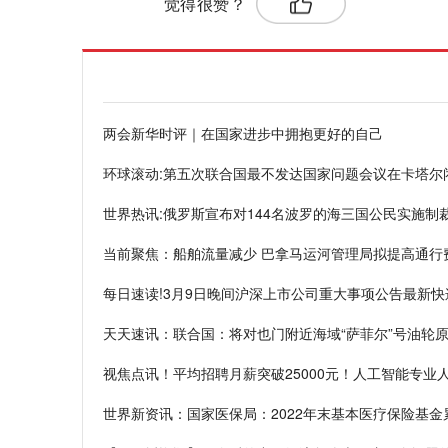
觉得很赞？
两会新华时评｜在国家进步中拥抱更好的自己
环球滚动:第五次联合国最不发达国家问题会议在卡塔尔
世界热讯:俄罗斯宣布对144名波罗的海三国公民实施制
当前聚焦：船舶流量减少 巴拿马运河管理局拟提高通行
每日速读!3月9日晚间沪深上市公司重大事项公告最新快
天天速讯：联合国：将对也门附近海域“萨菲尔”号油轮
视焦点讯！平均招聘月薪突破25000元！人工智能专业
世界新资讯：国家医保局：2022年末基本医疗保险基金累计