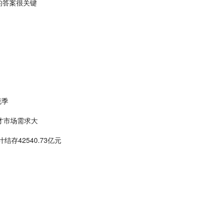
的答案很关键
花季
人才市场需求大
存42540.73亿元