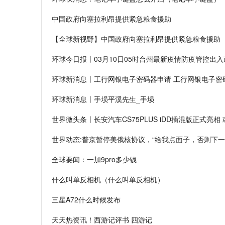
中国政府向塞拉利昂提供紧急粮食援助
【全球新视野】中国政府向塞拉利昂提供紧急粮食援助
环球今日报丨03月10日05时台州最新疫情防疫管控出
环球新消息丨工行网银电子密码器申请 工行网银电子密
环球新消息丨手埙平溪先生_手埙
世界微头条丨长安汽车CS75PLUS iDD插混版正式亮相
世界动态:普京暂停美俄核协议，“给我点面子，否则下一
全球要闻：一加9pro多少钱
什么叫单反相机（什么叫单反相机）
三星A72什么时候发布
天天热资讯！西游记评书 四游记