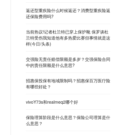
返还型重疾险什么时候返还？消费型重疾险返
还保险费用吗?
当前热议!记者杜兰特已穿上保护靴 保罗谈杜
兰特受伤我知道他有多热爱比赛但事情就是这
样(今日/头条)
交强险无责任赔偿限额是多岁？交强保险合同
中的责任限额是什么意思?
招惠保投保有地域限制吗？招惠保百万医疗险
有哪些好处？
vivoY73s和realmeq2哪个好
保险理算阶段是什么意思？保险公司理算是什
么意思？