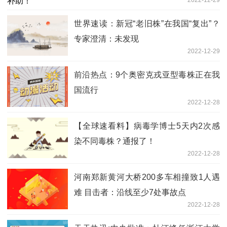
世界速读：新冠“老旧株”在我国“复出”？
专家澄清：未发现
2022-12-29
前沿热点：9个奥密克戎亚型毒株正在我
国流行
2022-12-28
【全球速看料】病毒学博士5天内2次感
染不同毒株？通报了！
2022-12-28
河南郑新黄河大桥200多车相撞致1人遇
难 目击者：沿线至少7处事故点
2022-12-28