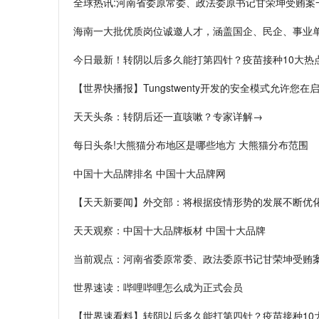
全球热讯:河南省委原常委、政法委原书记甘荣坤受贿案
海南一大批优质岗位诚邀人才，涵盖国企、民企、事业
今日最新！转阴以后多久能打第四针？疫苗接种10大热
【世界快播报】Tungstwenty开发的安全模式允许您在启
天天头条：转阴后还一直咳嗽？专家详解→
每日头条!大熊猫分布地区是哪些地方 大熊猫分布范围
中国十大品牌排名 中国十大品牌网
【天天新要闻】外交部：将根据疫情形势的发展不断优
天天观察：中国十大品牌板材 中国十大品牌
当前观点：河南省委原常委、政法委原书记甘荣坤受贿
世界速读：哔哩哔哩怎么成为正式会员
【世界速看料】转阴以后多久能打第四针？疫苗接种10