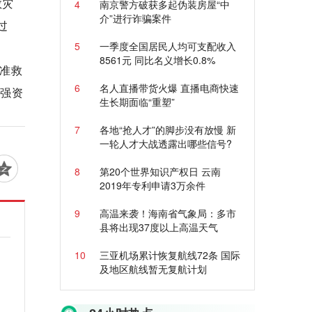
救灾
4
南京警方破获多起伪装房屋“中
介”进行诈骗案件
过
5
一季度全国居民人均可支配收入
8561元 同比名义增长0.8%
准救
6
名人直播带货火爆 直播电商快速
加强资
生长期面临“重塑”
7
各地“抢人才”的脚步没有放慢 新
一轮人才大战透露出哪些信号?
8
第20个世界知识产权日 云南
2019年专利申请3万余件
9
高温来袭！海南省气象局：多市
县将出现37度以上高温天气
10
三亚机场累计恢复航线72条 国际
及地区航线暂无复航计划