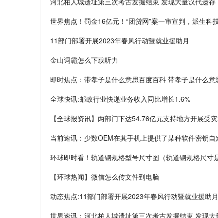
河北柏人城遗址第三次考古发掘结束 发现大量汉代遗存
世界焦点！罚金16亿元！“团贷网”案一审宣判，派生科
11部门部署开展2023年春风行动暨就业援助月
金山词霸怎么下载听力
即时焦点：带孝子是什么意思百度百科 带孝子是什么意
全球快讯:邮政行业快递业务收入同比增长1.6%
【全球报资讯】两部门下达54.76亿元支持地方开展受
当前速讯：少数OEM在其手机上提供了某种软件密钥自
环球即时看！轨道钢规格型号尺寸图（轨道钢规格尺寸
【环球热闻】微信怎么传文件到电脑
动态焦点:11部门部署开展2023年春风行动暨就业援助
世界速讯：河北柏人城遗址第三次考古发掘结束 发现大