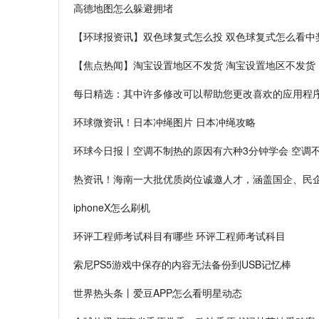
高德地图怎么躲避拥堵
【环球报资讯】双色球复式怎么投 双色球复式怎么看中
【焦点热闻】淘宝设置地区不发货 淘宝设置地区不发货
每日精选：其中许多修改可以帮助您更改喜欢的应用程
环球微资讯！日本冲绳图片 日本冲绳攻略
环球今日报丨空调不制热的原因有六种3分钟学会 空调
热资讯！海南一大批优质岗位诚邀人才，涵盖国企、民
iphoneX怎么刷机
环评工程师考试科目有哪些 环评工程师考试科目
索尼PS5游戏中保存的内容无法备份到USB记忆棒
世界热头条丨爱豆APP怎么看明星动态