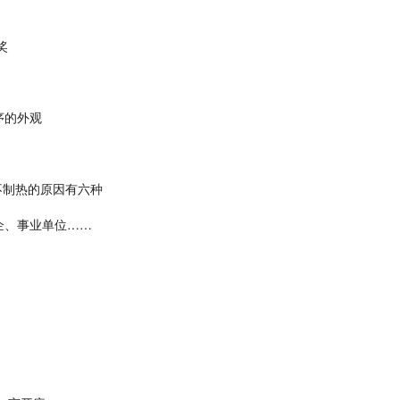
奖
序的外观
不制热的原因有六种
企、事业单位……