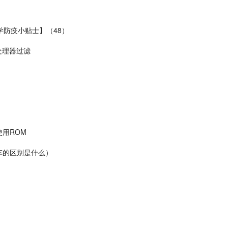
学防疫小贴士】（48）
外处理器过滤
用ROM
车的区别是什么）