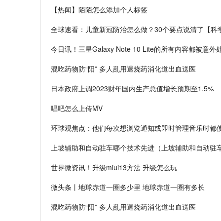
【热闻】陌陌怎么添加个人标签
全球速看：儿童新冠防治怎么做？30个要点说清了【科
今日讯！三星Galaxy Note 10 Lite的所有内容都被意
混吃药物防“阳” 多人乱用退烧药消化道出血送医
日本政府上调2023财年国内生产总值增长预期至1.5%
唱吧怎么上传MV
环球观焦点：他们每次想浏览通知或即时管理音乐时都使
上坡辅助和自动驻车哪个技术先进（上坡辅助和自动驻
世界微资讯！升级miui13方法 升级怎么玩
微头条丨地球赤道一圈多少里 地球赤道一圈有多长
混吃药物防“阳” 多人乱用退烧药消化道出血送医