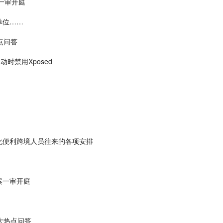
一审开庭
单位……
点问答
动时禁用Xposed
化便利跨境人员往来的各项安排
案一审开庭
大热点问答