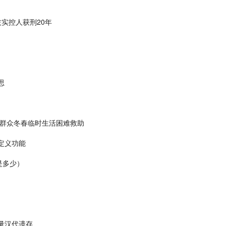
技实控人获刑20年
思
灾群众冬春临时生活困难救助
定义功能
是多少）
月
量汉代遗存